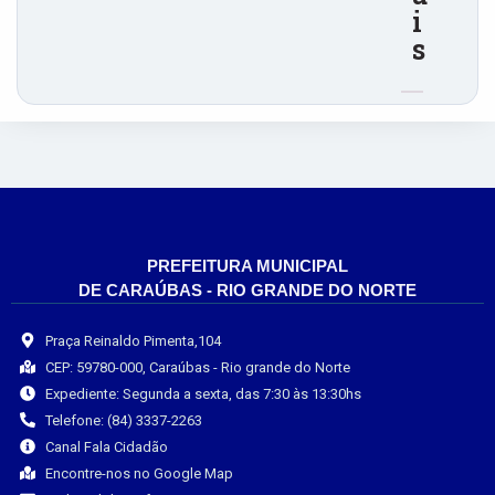
i
s
PREFEITURA MUNICIPAL
DE CARAÚBAS - RIO GRANDE DO NORTE
Praça Reinaldo Pimenta,104
CEP: 59780-000, Caraúbas - Rio grande do Norte
Expediente: Segunda a sexta, das 7:30 às 13:30hs
Telefone: (84) 3337-2263
Canal Fala Cidadão
Encontre-nos no Google Map