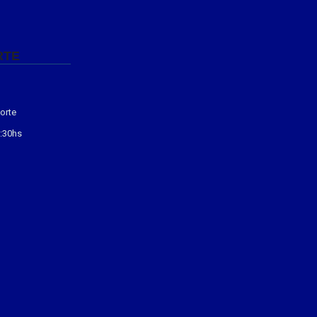
RTE
orte
3:30hs