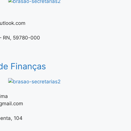
utlook.com
 – RN, 59780-000
 de Finanças
ima
gmail.com
menta, 104