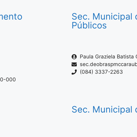
mento
Sec. Municipal 
Públicos
Paula Graziela Batist
sec.deobraspmccarau
(084) 3337-2263
80-000
Sec. Municipal