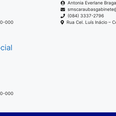
Antonia Everlane Brag
smscaraubasgabinete
(084) 3337-2796
80-000
Rua Cel. Luís Inácio –
cial
80-000