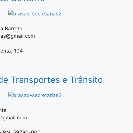
a Barreto
bas@gmail.com
menta, 104
de Transportes e Trânsito
nte
@gmail.com
 – RN, 59780-000