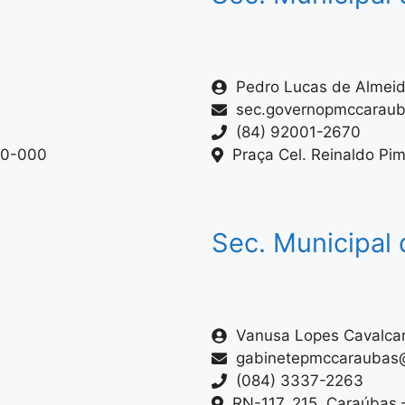
Pedro Lucas de Almeid
sec.governopmccarau
(84) 92001-2670
80-000
Praça Cel. Reinaldo Pi
Sec. Municipal 
Vanusa Lopes Cavalca
gabinetepmccaraubas
(084) 3337-2263
RN-117, 215, Caraúbas