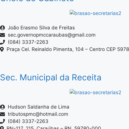
João Erasmo Silva de Freitas
sec.governopmccaraubas@gmail.com
(084) 3337-2263
Praça Cel. Reinaldo Pimenta, 104 – Centro CEP 597
Sec. Municipal da Receita
Hudson Saldanha de Lima
tributospmc@hotmail.com
(084) 3337-2263
RN-117, 215, Caraúbas – RN, 59780-000