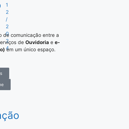
o
1
2
/
2
0
io de comunicação entre a
2
serviços de
Ouvidoria
e
e-
4
o)
em um único espaço.
es
ne
ação