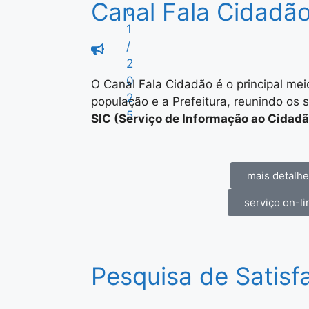
Canal Fala Cidadã
0
1
/
2
0
O Canal Fala Cidadão é o principal me
2
população e a Prefeitura, reunindo os 
5
SIC (Serviço de Informação ao Cidadã
mais detalh
serviço on-li
Pesquisa de Satisf