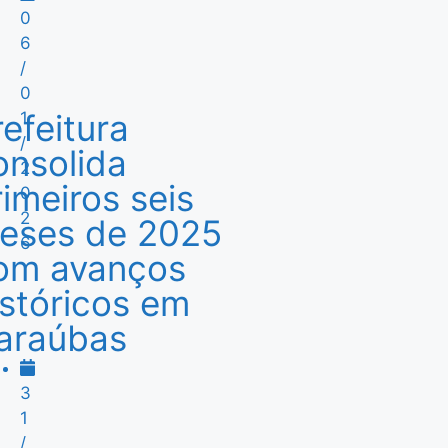
0
6
/
0
refeitura
1
/
onsolida
2
rimeiros seis
0
2
eses de 2025
6
om avanços
istóricos em
araúbas
3
1
/