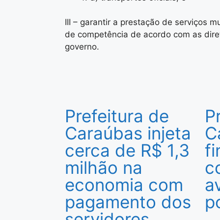
III – garantir a prestação de serviços m
de competência de acordo com as dire
governo.
Prefeitura de
P
Caraúbas injeta
C
cerca de R$ 1,3
f
milhão na
c
economia com
a
pagamento dos
p
servidores