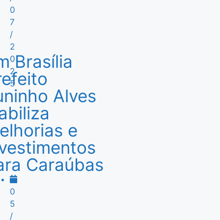
0
7
/
2
m Brasília
0
2
refeito
5
uninho Alves
abiliza
elhorias e
nvestimentos
ara Caraúbas
0
5
/