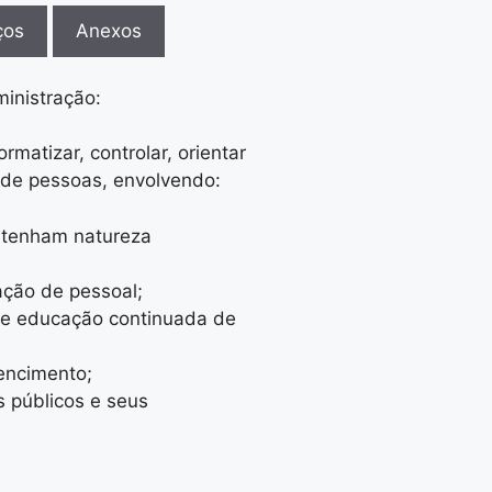
ços
Anexos
inistração:
ormatizar, controlar, orientar
o de pessoas, envolvendo:
o tenham natureza
ação de pessoal;
de educação continuada de
vencimento;
s públicos e seus