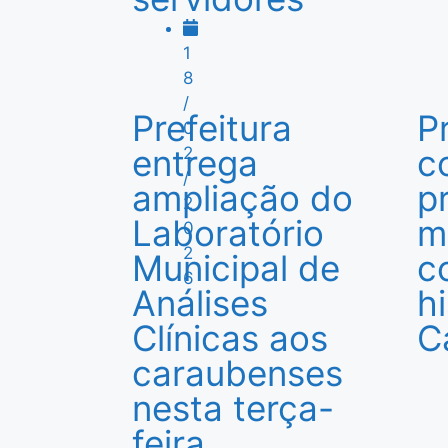
1
8
/
Prefeitura
P
0
entrega
c
2
/
ampliação do
p
2
Laboratório
m
0
2
Municipal de
c
6
Análises
h
Clínicas aos
C
caraubenses
nesta terça-
feira