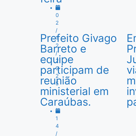
0
2
/
Prefeito Givago
E
1
Barreto e
P
2
/
equipe
J
2
participam de
vi
0
2
reunião
m
5
ministerial em
i
Caraúbas.
p
1
4
/