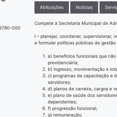
Atribuições
Notícias
Servi
Compete à Secretaria Municipal de Adm
 59780-000
I – planejar, coordenar, supervisionar, n
e formular políticas públicas de gestã
a) benefícios funcionais que nã
previdenciária;
b) ingresso, movimentação e lot
c) programas de capacitação e 
servidores;
d) planos de carreira, cargos e 
e) plano de saúde dos servidore
dependentes;
f) progressão funcional;
g) remuneração;