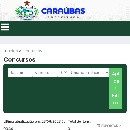
Início
Concursos
Concursos
Apl
ica
r
Filt
ro
Última atualização em: 26/06/2026 às
Total de itens:
09:36
9