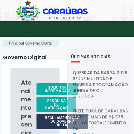
Principal
Governo Digital
Governo Digital
.
ÚLTIMAS NOTÍCIAS
QUEBRAR DA BARRA 2026
REÚNE MULTIDÃO E
Ate
ENCERRA PROGRAMAÇÃO
SOLICITAR
ndi
JUNINA DE C...
INFORMAÇÃO
21/07/2026
me
PESQUISA
DE
nto
SATISFAÇÃO
PREFEITURA DE CARAÚBAS
pre
INVESTE MAIS DE R$ 378
REGULAMENTAÇÃO
DO GOVERNO
MIL NO FORTALECIMENTO
sen
DIGITAL
DA...
cial