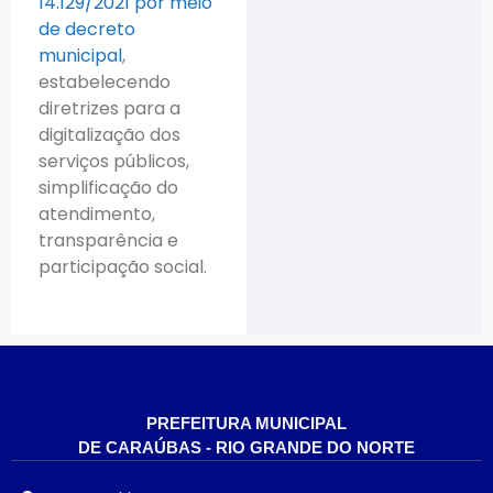
14.129/2021 por meio
de decreto
municipal
,
estabelecendo
diretrizes para a
digitalização dos
serviços públicos,
simplificação do
atendimento,
transparência e
participação social.
PREFEITURA MUNICIPAL
DE CARAÚBAS - RIO GRANDE DO NORTE