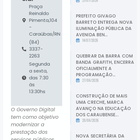
21/07/2026
Praça
Reinaldo
PREFEITO GIVAGO
Pimenta,104
BARRETO ENTREGA NOVA
-
ILUMINAÇÃO PÚBLICA DA
Caraúbas/RN
AVENIDA BEN...
14/07/2026
(84)
3337-
2263
QUEBRAR DA BARRA COM
BANDA GRAFITH, ENCERRA
Segunda
OFICIALMENTE A
a sexta,
PROGRAMAÇÃO...
das 7:30
27/06/2026
às
13:30hs
CONSTRUÇÃO DE MAIS
UMA CRECHE, MARCA
AVANÇO NA EDUCAÇÃO
O Governo Digital
DOS CARAUBENSE...
tem como objetivo
20/06/2026
modernizar a
prestação dos
NOVA SECRETÁRIA DA
serviços públicos