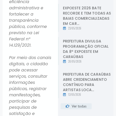
eficiência
administrativa e
EXPOESTE 2026 BATE
RECORDE E TEM TODAS AS
fortalecer a
BAIAS COMERCIALIZADAS
transparência
EM CAR...
pública, conforme
23/05/2026
previsto na Lei
Federal nº
PREFEITURA DIVULGA
14.129/2021.
PROGRAMAÇÃO OFICIAL
DA 8ª EXPOESTE EM
CARAÚBAS
Por meio dos canais
20/05/2026
digitais, o cidadão
pode acessar
PREFEITURA DE CARAÚBAS
serviços, consultar
ABRE CREDENCIAMENTO
informações
CONTÍNUO PARA
públicas, registrar
ARTISTAS LOCA...
manifestações,
12/05/2026
participar de
Ver todas
pesquisas de
satisfação e