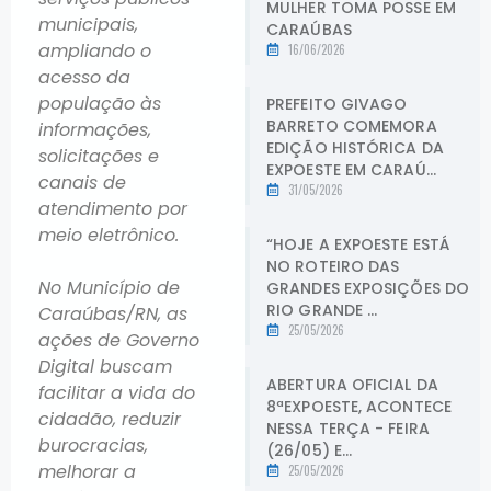
MULHER TOMA POSSE EM
municipais,
CARAÚBAS
ampliando o
16/06/2026
acesso da
população às
PREFEITO GIVAGO
BARRETO COMEMORA
informações,
EDIÇÃO HISTÓRICA DA
solicitações e
EXPOESTE EM CARAÚ...
canais de
31/05/2026
atendimento por
meio eletrônico.
“HOJE A EXPOESTE ESTÁ
NO ROTEIRO DAS
No Município de
GRANDES EXPOSIÇÕES DO
RIO GRANDE ...
Caraúbas/RN, as
25/05/2026
ações de Governo
Digital buscam
ABERTURA OFICIAL DA
facilitar a vida do
8ªEXPOESTE, ACONTECE
cidadão, reduzir
NESSA TERÇA - FEIRA
burocracias,
(26/05) E...
melhorar a
25/05/2026