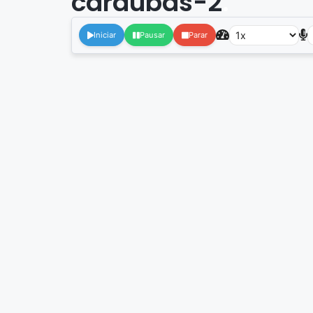
caraubas-2
.
Iniciar
Pausar
Parar