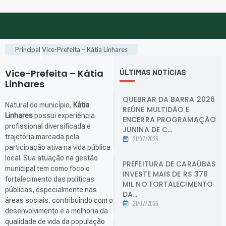
Principal
Vice-Prefeita – Kátia Linhares
Vice-Prefeita – Kátia
ÚLTIMAS NOTÍCIAS
Linhares
.
QUEBRAR DA BARRA 2026
Natural do município,
Kátia
REÚNE MULTIDÃO E
Linhares
possui experiência
ENCERRA PROGRAMAÇÃO
profissional diversificada e
JUNINA DE C...
trajetória marcada pela
21/07/2026
participação ativa na vida pública
local. Sua atuação na gestão
PREFEITURA DE CARAÚBAS
municipal tem como foco o
INVESTE MAIS DE R$ 378
fortalecimento das políticas
MIL NO FORTALECIMENTO
públicas, especialmente nas
DA...
áreas sociais, contribuindo com o
21/07/2026
desenvolvimento e a melhoria da
qualidade de vida da população