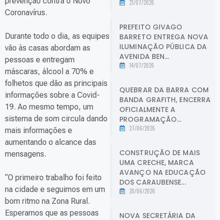
prevenção contra o Novo
21/07/2026
Coronavírus.
PREFEITO GIVAGO
Durante todo o dia, as equipes
BARRETO ENTREGA NOVA
ILUMINAÇÃO PÚBLICA DA
vão às casas abordam as
AVENIDA BEN...
pessoas e entregam
14/07/2026
máscaras, álcool a 70% e
folhetos que dão as principais
QUEBRAR DA BARRA COM
informações sobre a Covid-
BANDA GRAFITH, ENCERRA
19. Ao mesmo tempo, um
OFICIALMENTE A
sistema de som circula dando
PROGRAMAÇÃO...
27/06/2026
mais informações e
aumentando o alcance das
CONSTRUÇÃO DE MAIS
mensagens.
UMA CRECHE, MARCA
AVANÇO NA EDUCAÇÃO
“O primeiro trabalho foi feito
DOS CARAUBENSE...
na cidade e seguimos em um
20/06/2026
bom ritmo na Zona Rural.
Esperamos que as pessoas
NOVA SECRETÁRIA DA