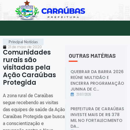
Principal
Notícias
21 de maio de 2020
Comunidades
OUTRAS MATÉRIAS
rurais são
visitadas pela
QUEBRAR DA BARRA 2026
Ação Caraúbas
REÚNE MULTIDÃO E
Protegida
.
ENCERRA PROGRAMAÇÃO
JUNINA DE C...
21/07/2026
A zona rural de Caraúbas
segue recebendo as visitas
PREFEITURA DE CARAÚBAS
das equipes de saúde da Ação
INVESTE MAIS DE R$ 378
Caraúbas Protegida que busca
MIL NO FORTALECIMENTO
a conscientização e
DA...