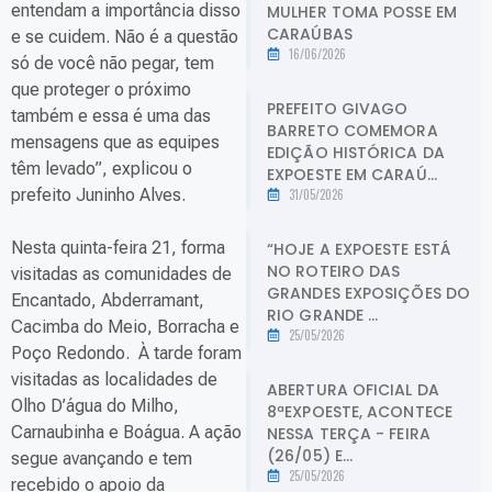
entendam a importância disso
MULHER TOMA POSSE EM
CARAÚBAS
e se cuidem. Não é a questão
16/06/2026
só de você não pegar, tem
que proteger o próximo
PREFEITO GIVAGO
também e essa é uma das
BARRETO COMEMORA
mensagens que as equipes
EDIÇÃO HISTÓRICA DA
têm levado”, explicou o
EXPOESTE EM CARAÚ...
prefeito Juninho Alves.
31/05/2026
Nesta quinta-feira 21, forma
“HOJE A EXPOESTE ESTÁ
NO ROTEIRO DAS
visitadas as comunidades de
GRANDES EXPOSIÇÕES DO
Encantado, Abderramant,
RIO GRANDE ...
Cacimba do Meio, Borracha e
25/05/2026
Poço Redondo. À tarde foram
visitadas as localidades de
ABERTURA OFICIAL DA
Olho D’água do Milho,
8ªEXPOESTE, ACONTECE
Carnaubinha e Boágua. A ação
NESSA TERÇA - FEIRA
(26/05) E...
segue avançando e tem
25/05/2026
recebido o apoio da