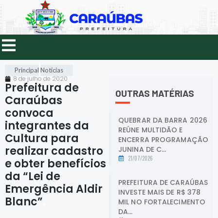
Principal
Notícias
8 de julho de 2020
Prefeitura de
OUTRAS MATÉRIAS
Caraúbas
convoca
QUEBRAR DA BARRA 2026
integrantes da
REÚNE MULTIDÃO E
Cultura para
ENCERRA PROGRAMAÇÃO
realizar cadastro
JUNINA DE C...
21/07/2026
e obter benefícios
da “Lei de
PREFEITURA DE CARAÚBAS
Emergência Aldir
INVESTE MAIS DE R$ 378
Blanc”
.
MIL NO FORTALECIMENTO
DA...