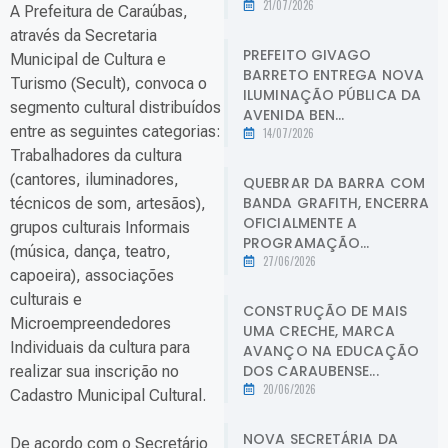
21/07/2026
A Prefeitura de Caraúbas,
através da Secretaria
PREFEITO GIVAGO
Municipal de Cultura e
BARRETO ENTREGA NOVA
Turismo (Secult), convoca o
ILUMINAÇÃO PÚBLICA DA
segmento cultural distribuídos
AVENIDA BEN...
entre as seguintes categorias:
14/07/2026
Trabalhadores da cultura
(cantores, iluminadores,
QUEBRAR DA BARRA COM
BANDA GRAFITH, ENCERRA
técnicos de som, artesãos),
OFICIALMENTE A
grupos culturais Informais
PROGRAMAÇÃO...
(música, dança, teatro,
27/06/2026
capoeira), associações
culturais e
CONSTRUÇÃO DE MAIS
Microempreendedores
UMA CRECHE, MARCA
Individuais da cultura para
AVANÇO NA EDUCAÇÃO
DOS CARAUBENSE...
realizar sua inscrição no
20/06/2026
Cadastro Municipal Cultural.
NOVA SECRETÁRIA DA
De acordo com o Secretário