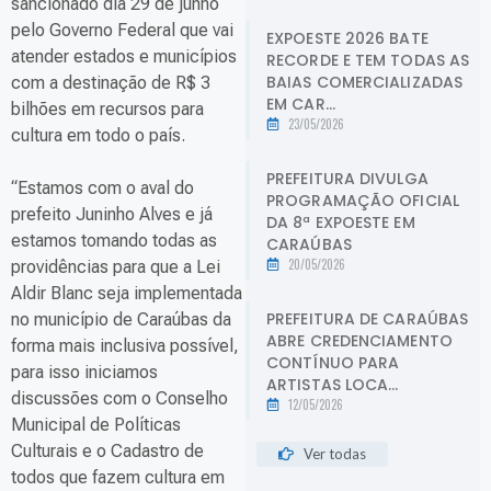
sancionado dia 29 de junho
pelo Governo Federal que vai
EXPOESTE 2026 BATE
atender estados e municípios
RECORDE E TEM TODAS AS
BAIAS COMERCIALIZADAS
com a destinação de R$ 3
EM CAR...
bilhões em recursos para
23/05/2026
cultura em todo o país.
PREFEITURA DIVULGA
“Estamos com o aval do
PROGRAMAÇÃO OFICIAL
prefeito Juninho Alves e já
DA 8ª EXPOESTE EM
estamos tomando todas as
CARAÚBAS
20/05/2026
providências para que a Lei
Aldir Blanc seja implementada
PREFEITURA DE CARAÚBAS
no município de Caraúbas da
ABRE CREDENCIAMENTO
forma mais inclusiva possível,
CONTÍNUO PARA
para isso iniciamos
ARTISTAS LOCA...
discussões com o Conselho
12/05/2026
Municipal de Políticas
Culturais e o Cadastro de
Ver todas
todos que fazem cultura em