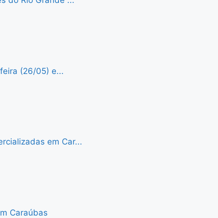
s do Rio Grande ...
eira (26/05) e...
cializadas em Car...
 em Caraúbas