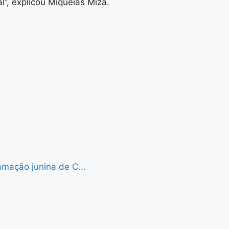
l”, explicou Miquéias Mizá.
mação junina de C...