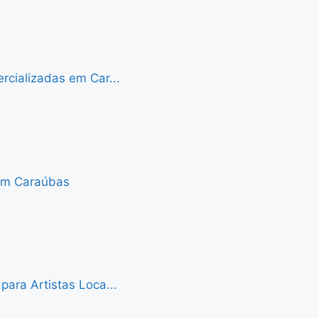
cializadas em Car...
 em Caraúbas
ara Artistas Loca...