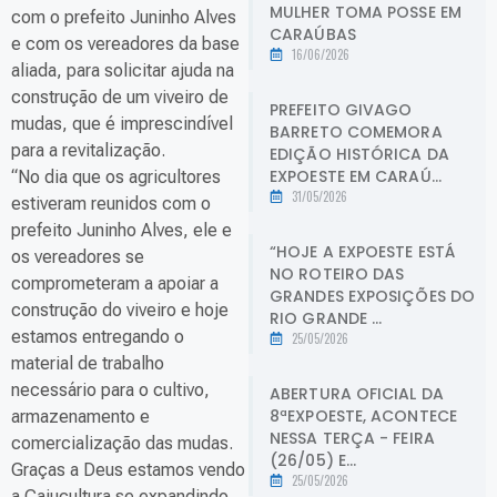
MULHER TOMA POSSE EM
com o prefeito Juninho Alves
CARAÚBAS
e com os vereadores da base
16/06/2026
aliada, para solicitar ajuda na
construção de um viveiro de
PREFEITO GIVAGO
mudas, que é imprescindível
BARRETO COMEMORA
para a revitalização.
EDIÇÃO HISTÓRICA DA
EXPOESTE EM CARAÚ...
“No dia que os agricultores
31/05/2026
estiveram reunidos com o
prefeito Juninho Alves, ele e
“HOJE A EXPOESTE ESTÁ
os vereadores se
NO ROTEIRO DAS
comprometeram a apoiar a
GRANDES EXPOSIÇÕES DO
construção do viveiro e hoje
RIO GRANDE ...
estamos entregando o
25/05/2026
material de trabalho
necessário para o cultivo,
ABERTURA OFICIAL DA
8ªEXPOESTE, ACONTECE
armazenamento e
NESSA TERÇA - FEIRA
comercialização das mudas.
(26/05) E...
Graças a Deus estamos vendo
25/05/2026
a Cajucultura se expandindo