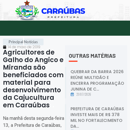
Principal
Notícias
14 de maio de 2019
Agricultores de
OUTRAS MATÉRIAS
Galho do Angico e
Miranda são
QUEBRAR DA BARRA 2026
beneficiados com
REÚNE MULTIDÃO E
material para
ENCERRA PROGRAMAÇÃO
desenvolvimento
JUNINA DE C...
21/07/2026
da Cajucultura
em Caraúbas
.
PREFEITURA DE CARAÚBAS
INVESTE MAIS DE R$ 378
Na manhã desta segunda-feira
MIL NO FORTALECIMENTO
13, a Prefeitura de Caraúbas,
DA...