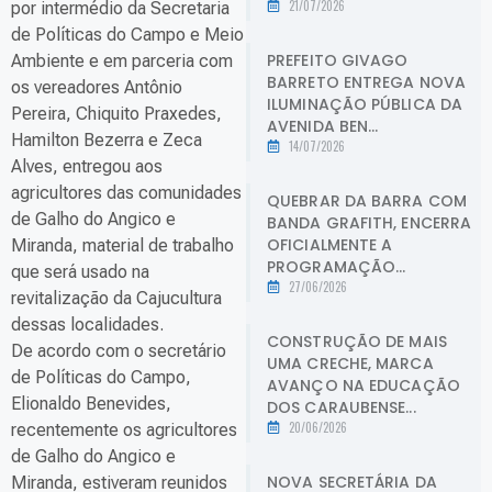
21/07/2026
por intermédio da Secretaria
de Políticas do Campo e Meio
PREFEITO GIVAGO
Ambiente e em parceria com
BARRETO ENTREGA NOVA
os vereadores Antônio
ILUMINAÇÃO PÚBLICA DA
Pereira, Chiquito Praxedes,
AVENIDA BEN...
Hamilton Bezerra e Zeca
14/07/2026
Alves, entregou aos
agricultores das comunidades
QUEBRAR DA BARRA COM
de Galho do Angico e
BANDA GRAFITH, ENCERRA
OFICIALMENTE A
Miranda, material de trabalho
PROGRAMAÇÃO...
que será usado na
27/06/2026
revitalização da Cajucultura
dessas localidades.
CONSTRUÇÃO DE MAIS
De acordo com o secretário
UMA CRECHE, MARCA
de Políticas do Campo,
AVANÇO NA EDUCAÇÃO
Elionaldo Benevides,
DOS CARAUBENSE...
20/06/2026
recentemente os agricultores
de Galho do Angico e
NOVA SECRETÁRIA DA
Miranda, estiveram reunidos