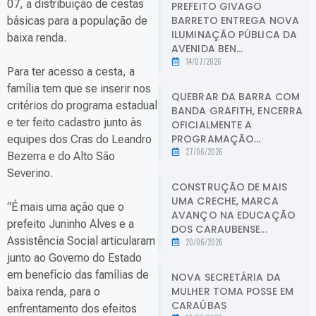
07, a distribuição de cestas
PREFEITO GIVAGO
BARRETO ENTREGA NOVA
básicas para a população de
ILUMINAÇÃO PÚBLICA DA
baixa renda.
AVENIDA BEN...
14/07/2026
Para ter acesso a cesta, a
família tem que se inserir nos
QUEBRAR DA BARRA COM
critérios do programa estadual
BANDA GRAFITH, ENCERRA
e ter feito cadastro junto às
OFICIALMENTE A
PROGRAMAÇÃO...
equipes dos Cras do Leandro
27/06/2026
Bezerra e do Alto São
Severino.
CONSTRUÇÃO DE MAIS
UMA CRECHE, MARCA
“É mais uma ação que o
AVANÇO NA EDUCAÇÃO
prefeito Juninho Alves e a
DOS CARAUBENSE...
Assistência Social articularam
20/06/2026
junto ao Governo do Estado
em benefício das famílias de
NOVA SECRETÁRIA DA
MULHER TOMA POSSE EM
baixa renda, para o
CARAÚBAS
enfrentamento dos efeitos