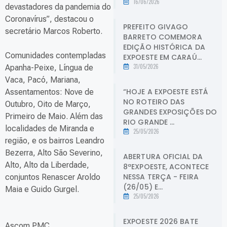
16/06/2026
devastadores da pandemia do
Coronavírus”, destacou o
PREFEITO GIVAGO
secretário Marcos Roberto.
BARRETO COMEMORA
EDIÇÃO HISTÓRICA DA
Comunidades contempladas
EXPOESTE EM CARAÚ...
31/05/2026
Apanha-Peixe, Língua de
Vaca, Pacó, Mariana,
“HOJE A EXPOESTE ESTÁ
Assentamentos: Nove de
NO ROTEIRO DAS
Outubro, Oito de Março,
GRANDES EXPOSIÇÕES DO
Primeiro de Maio. Além das
RIO GRANDE ...
localidades de Miranda e
25/05/2026
região, e os bairros Leandro
Bezerra, Alto São Severino,
ABERTURA OFICIAL DA
Alto, Alto da Liberdade,
8ªEXPOESTE, ACONTECE
NESSA TERÇA - FEIRA
conjuntos Renascer Aroldo
(26/05) E...
Maia e Guido Gurgel.
25/05/2026
EXPOESTE 2026 BATE
Ascom PMC