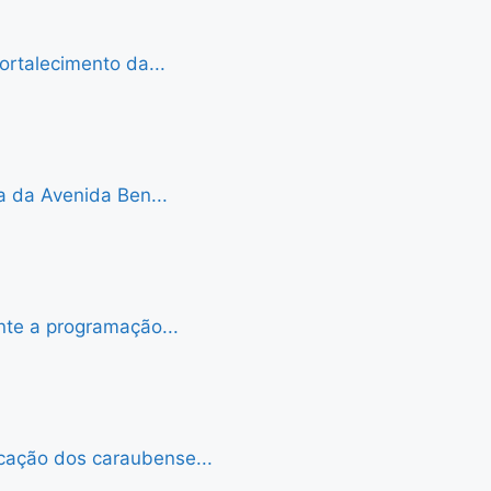
ortalecimento da...
a da Avenida Ben...
nte a programação...
cação dos caraubense...