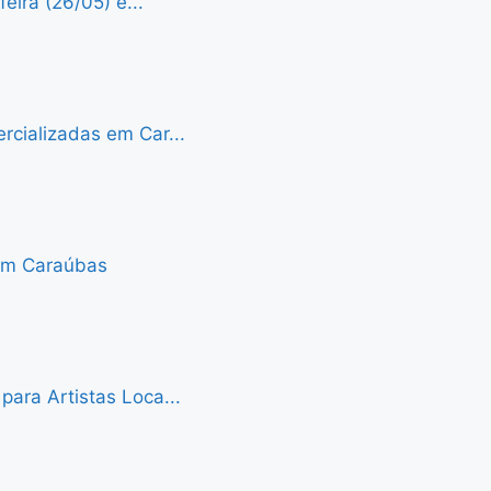
eira (26/05) e...
cializadas em Car...
 em Caraúbas
ara Artistas Loca...