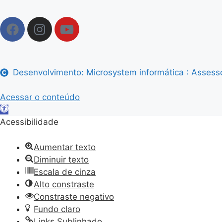
Desenvolvimento: Microsystem informática : Assess
Acessar o conteúdo
Abrir
a
Acessibilidade
barra
de
Aumentar texto
ferramentas
Diminuir texto
Escala de cinza
Alto constraste
Constraste negativo
Fundo claro
Links Sublinhado