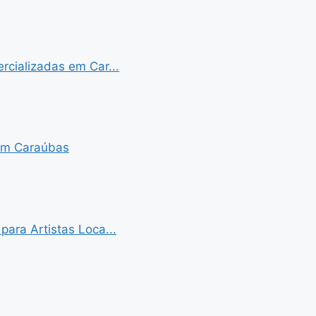
cializadas em Car...
 em Caraúbas
ara Artistas Loca...