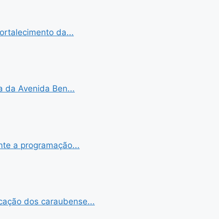
ortalecimento da...
a da Avenida Ben...
nte a programação...
cação dos caraubense...