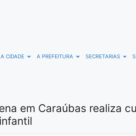
A CIDADE
A PREFEITURA
SECRETARIAS
S
alena em Caraúbas realiza 
nfantil
.