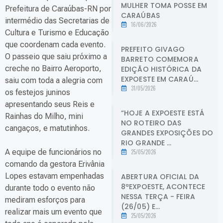
MULHER TOMA POSSE EM
Prefeitura de Caraúbas-RN por
CARAÚBAS
intermédio das Secretarias de
16/06/2026
Cultura e Turismo e Educação
que coordenam cada evento.
PREFEITO GIVAGO
O passeio que saiu próximo a
BARRETO COMEMORA
creche no Bairro Aeroporto,
EDIÇÃO HISTÓRICA DA
EXPOESTE EM CARAÚ...
saiu com toda a alegria com
31/05/2026
os festejos juninos
apresentando seus Reis e
“HOJE A EXPOESTE ESTÁ
Rainhas do Milho, mini
NO ROTEIRO DAS
cangaços, e matutinhos.
GRANDES EXPOSIÇÕES DO
RIO GRANDE ...
A equipe de funcionários no
25/05/2026
comando da gestora Erivânia
Lopes estavam empenhadas
ABERTURA OFICIAL DA
8ªEXPOESTE, ACONTECE
durante todo o evento não
NESSA TERÇA - FEIRA
mediram esforços para
(26/05) E...
realizar mais um evento que
25/05/2026