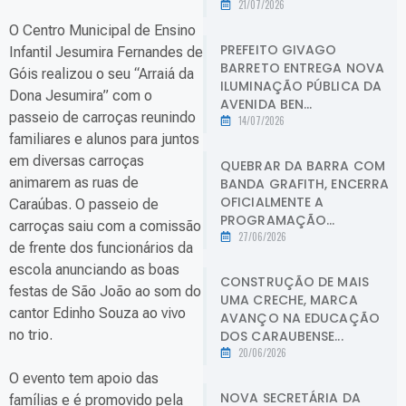
21/07/2026
O Centro Municipal de Ensino
PREFEITO GIVAGO
Infantil Jesumira Fernandes de
BARRETO ENTREGA NOVA
Góis realizou o seu “Arraiá da
ILUMINAÇÃO PÚBLICA DA
Dona Jesumira” com o
AVENIDA BEN...
passeio de carroças reunindo
14/07/2026
familiares e alunos para juntos
em diversas carroças
QUEBRAR DA BARRA COM
animarem as ruas de
BANDA GRAFITH, ENCERRA
OFICIALMENTE A
Caraúbas. O passeio de
PROGRAMAÇÃO...
carroças saiu com a comissão
27/06/2026
de frente dos funcionários da
escola anunciando as boas
CONSTRUÇÃO DE MAIS
festas de São João ao som do
UMA CRECHE, MARCA
cantor Edinho Souza ao vivo
AVANÇO NA EDUCAÇÃO
no trio.
DOS CARAUBENSE...
20/06/2026
O evento tem apoio das
NOVA SECRETÁRIA DA
famílias e é promovido pela