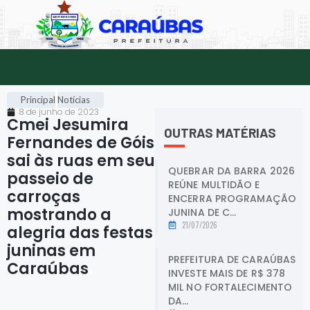
Principal
Notícias
8 de junho de 2023
Cmei Jesumira
OUTRAS MATÉRIAS
Fernandes de Góis
sai às ruas em seu
QUEBRAR DA BARRA 2026
passeio de
REÚNE MULTIDÃO E
carroças
ENCERRA PROGRAMAÇÃO
mostrando a
JUNINA DE C...
21/07/2026
alegria das festas
juninas em
PREFEITURA DE CARAÚBAS
Caraúbas
.
INVESTE MAIS DE R$ 378
MIL NO FORTALECIMENTO
DA...