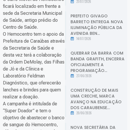
21/07/2026
ficará localizado em frente a
sede da Secretaria Municipal
PREFEITO GIVAGO
de Saúde, antigo prédio do
BARRETO ENTREGA NOVA
Centro de Saúde.
ILUMINAÇÃO PÚBLICA DA
AVENIDA BEN...
O Hemocentro tem o apoio da
14/07/2026
Prefeitura de Caraúbas através
da Secretaria de Saúde e
QUEBRAR DA BARRA COM
desta vez terá a colaboração
BANDA GRAFITH, ENCERRA
da Ordem DeMolay, das Filhas
OFICIALMENTE A
de Jó e da Clínica e
PROGRAMAÇÃO...
Laboratório Feldman
27/06/2026
Diagnóstico, que oferecerão
lanches e brindes para quem
CONSTRUÇÃO DE MAIS
UMA CRECHE, MARCA
realizar a doação.
AVANÇO NA EDUCAÇÃO
A campanha é intitulada de
DOS CARAUBENSE...
“Super Doador” e tem o
20/06/2026
objetivo de abastecer o banco
de sangue do Hemocentro,
NOVA SECRETÁRIA DA