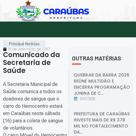
Principal
Notícias
15 de setembro de 2017
Comunicado da
OUTRAS MATÉRIAS
Secretaria de
Saúde
.
QUEBRAR DA BARRA 2026
REÚNE MULTIDÃO E
A Secretaria Municipal de
ENCERRA PROGRAMAÇÃO
Saúde comunica a todos os
JUNINA DE C...
doadores de sangue que o
21/07/2026
carro do Hemocentro estará
em Caraúbas neste sábado
PREFEITURA DE CARAÚBAS
INVESTE MAIS DE R$ 378
(16) para a coleta de sangue
MIL NO FORTALECIMENTO
de voluntários.
DA...
O carro Móvel do Hemocentro