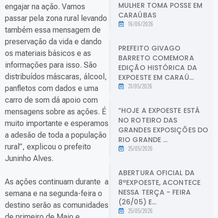
MULHER TOMA POSSE EM
engajar na ação. Vamos
CARAÚBAS
passar pela zona rural levando
16/06/2026
também essa mensagem de
preservação da vida e dando
PREFEITO GIVAGO
os materiais básicos e as
BARRETO COMEMORA
informações para isso. São
EDIÇÃO HISTÓRICA DA
distribuídos máscaras, álcool,
EXPOESTE EM CARAÚ...
31/05/2026
panfletos com dados e uma
carro de som dá apoio com
“HOJE A EXPOESTE ESTÁ
mensagens sobre as ações. É
NO ROTEIRO DAS
muito importante e esperamos
GRANDES EXPOSIÇÕES DO
a adesão de toda a população
RIO GRANDE ...
rural”, explicou o prefeito
25/05/2026
Juninho Alves.
ABERTURA OFICIAL DA
As ações continuam durante a
8ªEXPOESTE, ACONTECE
NESSA TERÇA - FEIRA
semana e na segunda-feira o
(26/05) E...
destino serão as comunidades
25/05/2026
de primeiro de Maio e