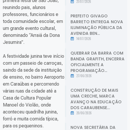
primeira festa de São João,
21/07/2026
reunindo pais, alunos
professores, funcionários e
PREFEITO GIVAGO
toda comunidade escolar, em
BARRETO ENTREGA NOVA
ILUMINAÇÃO PÚBLICA DA
um grande evento cultural,
AVENIDA BEN...
denominado “Arraiá da Dona
14/07/2026
Jesumira”.
QUEBRAR DA BARRA COM
A festividade junina teve início
BANDA GRAFITH, ENCERRA
com um passeio de carroças,
OFICIALMENTE A
saindo da sede da instituição
PROGRAMAÇÃO...
27/06/2026
de ensino, no bairro Aeroporto
em Caraúbas e percorrendo
CONSTRUÇÃO DE MAIS
várias ruas da cidade até a
UMA CRECHE, MARCA
Casa de Cultura Popular
AVANÇO NA EDUCAÇÃO
Manoel do Violão, onde
DOS CARAUBENSE...
aconteceu quadrilha junina,
20/06/2026
forró e muita comida típica,
para os pequeninos.
NOVA SECRETÁRIA DA