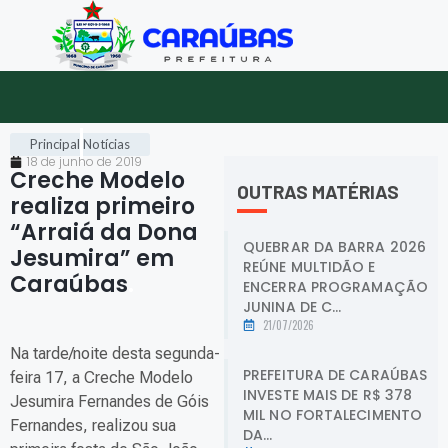
Principal
Notícias
18 de junho de 2019
Creche Modelo
OUTRAS MATÉRIAS
realiza primeiro
“Arraiá da Dona
QUEBRAR DA BARRA 2026
Jesumira” em
REÚNE MULTIDÃO E
Caraúbas
.
ENCERRA PROGRAMAÇÃO
JUNINA DE C...
21/07/2026
Na tarde/noite desta segunda-
PREFEITURA DE CARAÚBAS
feira 17, a Creche Modelo
INVESTE MAIS DE R$ 378
Jesumira Fernandes de Góis
MIL NO FORTALECIMENTO
Fernandes, realizou sua
DA...