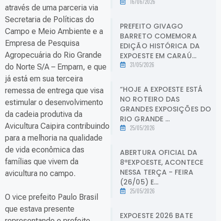
16/06/2026
através de uma parceria via
Secretaria de Políticas do
PREFEITO GIVAGO
Campo e Meio Ambiente e a
BARRETO COMEMORA
Empresa de Pesquisa
EDIÇÃO HISTÓRICA DA
Agropecuária do Rio Grande
EXPOESTE EM CARAÚ...
31/05/2026
do Norte S/A – Emparn, e que
já está em sua terceira
“HOJE A EXPOESTE ESTÁ
remessa de entrega que visa
NO ROTEIRO DAS
estimular o desenvolvimento
GRANDES EXPOSIÇÕES DO
da cadeia produtiva da
RIO GRANDE ...
Avicultura Caipira contribuindo
25/05/2026
para a melhoria na qualidade
de vida econômica das
ABERTURA OFICIAL DA
famílias que vivem da
8ªEXPOESTE, ACONTECE
NESSA TERÇA - FEIRA
avicultura no campo.
(26/05) E...
25/05/2026
O vice prefeito Paulo Brasil
que estava presente
EXPOESTE 2026 BATE
representando o prefeito