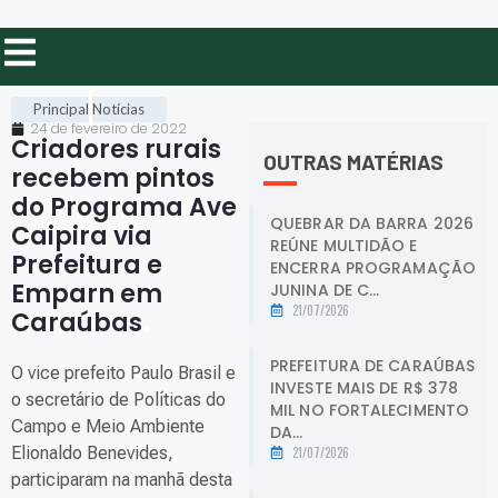
Principal
Notícias
24 de fevereiro de 2022
Criadores rurais
OUTRAS MATÉRIAS
recebem pintos
do Programa Ave
QUEBRAR DA BARRA 2026
Caipira via
REÚNE MULTIDÃO E
Prefeitura e
ENCERRA PROGRAMAÇÃO
Emparn em
JUNINA DE C...
21/07/2026
Caraúbas
.
PREFEITURA DE CARAÚBAS
O vice prefeito Paulo Brasil e
INVESTE MAIS DE R$ 378
o secretário de Políticas do
MIL NO FORTALECIMENTO
Campo e Meio Ambiente
DA...
Elionaldo Benevides,
21/07/2026
participaram na manhã desta