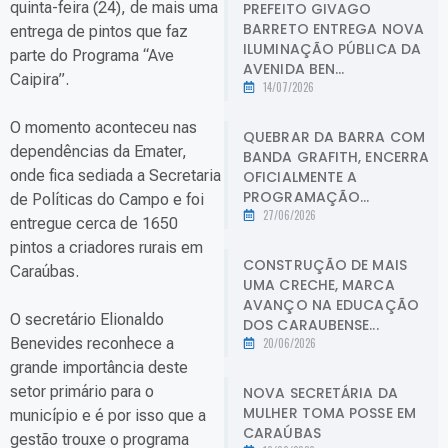
quinta-feira (24), de mais uma
PREFEITO GIVAGO
BARRETO ENTREGA NOVA
entrega de pintos que faz
ILUMINAÇÃO PÚBLICA DA
parte do Programa “Ave
AVENIDA BEN...
Caipira”.
14/07/2026
O momento aconteceu nas
QUEBRAR DA BARRA COM
dependências da Emater,
BANDA GRAFITH, ENCERRA
onde fica sediada a Secretaria
OFICIALMENTE A
PROGRAMAÇÃO...
de Políticas do Campo e foi
27/06/2026
entregue cerca de 1650
pintos a criadores rurais em
CONSTRUÇÃO DE MAIS
Caraúbas.
UMA CRECHE, MARCA
AVANÇO NA EDUCAÇÃO
O secretário Elionaldo
DOS CARAUBENSE...
Benevides reconhece a
20/06/2026
grande importância deste
setor primário para o
NOVA SECRETÁRIA DA
MULHER TOMA POSSE EM
município e é por isso que a
CARAÚBAS
gestão trouxe o programa