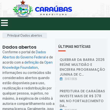
Principal
Dados abertos
Dados abertos
.
ÚLTIMAS NOTÍCIAS
Conforme o portal de
Dados
Abertos do Governo Federal
e de
QUEBRAR DA BARRA 2026
acordo com a
definição
da
Open
REÚNE MULTIDÃO E
Knowledge Foundation
,
ENCERRA PROGRAMAÇÃO
informações ou conteúdos são
JUNINA DE C...
considerados abertos quando
21/07/2026
estão disponíveis para uso,
reutilização e redistribuição por
PREFEITURA DE CARAÚBAS
qualquer pessoa, sujeitos, no
INVESTE MAIS DE R$ 378
máximo, à exigência de crédito à
MIL NO FORTALECIMENTO
autoria e compartilhamento sob a
DA...
mesma licença. Geralmente, isso