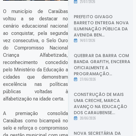
21/07/2026
O município de Caraúbas
PREFEITO GIVAGO
voltou a se destacar no
BARRETO ENTREGA NOVA
cenário educacional nacional
ILUMINAÇÃO PÚBLICA DA
ao conquistar, pela segunda
AVENIDA BEN...
vez consecutiva, o Selo Ouro
14/07/2026
do Compromisso Nacional
Criança Alfabetizada,
QUEBRAR DA BARRA COM
BANDA GRAFITH, ENCERRA
reconhecimento concedido
OFICIALMENTE A
pelo Ministério da Educação a
PROGRAMAÇÃO...
cidades que demonstram
27/06/2026
excelência nas políticas
públicas voltadas à
CONSTRUÇÃO DE MAIS
alfabetização na idade certa.
UMA CRECHE, MARCA
AVANÇO NA EDUCAÇÃO
DOS CARAUBENSE...
A premiação consolida
20/06/2026
Caraúbas como bicampeã no
selo e reforça o compromisso
NOVA SECRETÁRIA DA
da gestão municipal com uma