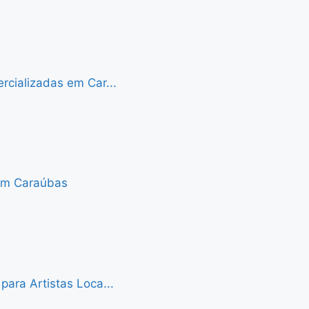
cializadas em Car...
 em Caraúbas
ara Artistas Loca...