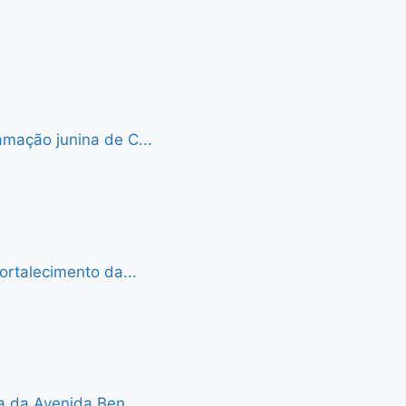
mação junina de C...
ortalecimento da...
a da Avenida Ben...