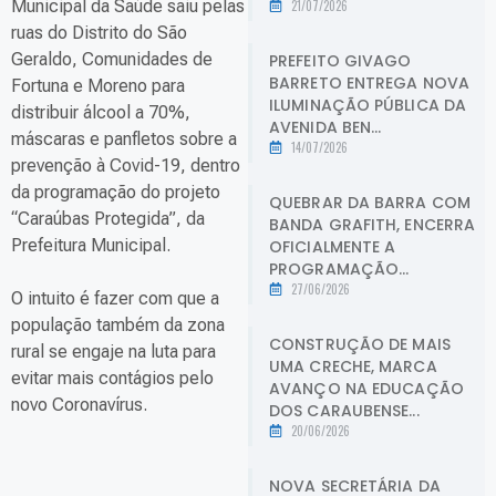
Municipal da Saúde saiu pelas
21/07/2026
ruas do Distrito do São
Geraldo, Comunidades de
PREFEITO GIVAGO
BARRETO ENTREGA NOVA
Fortuna e Moreno para
ILUMINAÇÃO PÚBLICA DA
distribuir álcool a 70%,
AVENIDA BEN...
máscaras e panfletos sobre a
14/07/2026
prevenção à Covid-19, dentro
da programação do projeto
QUEBRAR DA BARRA COM
“Caraúbas Protegida”, da
BANDA GRAFITH, ENCERRA
Prefeitura Municipal.
OFICIALMENTE A
PROGRAMAÇÃO...
27/06/2026
O intuito é fazer com que a
população também da zona
CONSTRUÇÃO DE MAIS
rural se engaje na luta para
UMA CRECHE, MARCA
evitar mais contágios pelo
AVANÇO NA EDUCAÇÃO
novo Coronavírus.
DOS CARAUBENSE...
20/06/2026
NOVA SECRETÁRIA DA