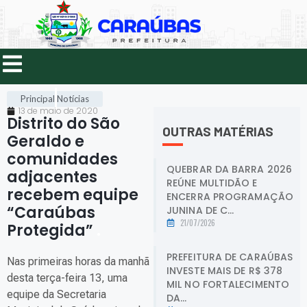
Principal
Notícias
13 de maio de 2020
Distrito do São
OUTRAS MATÉRIAS
Geraldo e
comunidades
QUEBRAR DA BARRA 2026
adjacentes
REÚNE MULTIDÃO E
recebem equipe
ENCERRA PROGRAMAÇÃO
“Caraúbas
JUNINA DE C...
21/07/2026
Protegida”
.
PREFEITURA DE CARAÚBAS
Nas primeiras horas da manhã
INVESTE MAIS DE R$ 378
desta terça-feira 13, uma
MIL NO FORTALECIMENTO
equipe da Secretaria
DA...