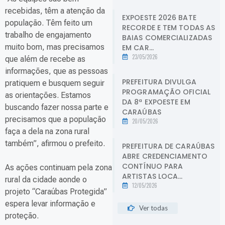
recebidas, têm a atenção da
EXPOESTE 2026 BATE
população. Têm feito um
RECORDE E TEM TODAS AS
trabalho de engajamento
BAIAS COMERCIALIZADAS
muito bom, mas precisamos
EM CAR...
23/05/2026
que além de recebe as
informações, que as pessoas
PREFEITURA DIVULGA
pratiquem e busquem seguir
PROGRAMAÇÃO OFICIAL
as orientações. Estamos
DA 8ª EXPOESTE EM
buscando fazer nossa parte e
CARAÚBAS
precisamos que a população
20/05/2026
faça a dela na zona rural
também”, afirmou o prefeito.
PREFEITURA DE CARAÚBAS
ABRE CREDENCIAMENTO
CONTÍNUO PARA
As ações continuam pela zona
ARTISTAS LOCA...
rural da cidade aonde o
12/05/2026
projeto “Caraúbas Protegida”
espera levar informação e
Ver todas
proteção.