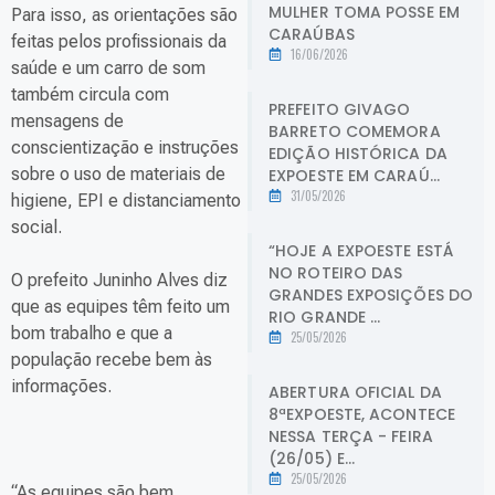
MULHER TOMA POSSE EM
Para isso, as orientações são
CARAÚBAS
feitas pelos profissionais da
16/06/2026
saúde e um carro de som
também circula com
PREFEITO GIVAGO
mensagens de
BARRETO COMEMORA
conscientização e instruções
EDIÇÃO HISTÓRICA DA
sobre o uso de materiais de
EXPOESTE EM CARAÚ...
31/05/2026
higiene, EPI e distanciamento
social.
“HOJE A EXPOESTE ESTÁ
NO ROTEIRO DAS
O prefeito Juninho Alves diz
GRANDES EXPOSIÇÕES DO
que as equipes têm feito um
RIO GRANDE ...
bom trabalho e que a
25/05/2026
população recebe bem às
informações.
ABERTURA OFICIAL DA
8ªEXPOESTE, ACONTECE
NESSA TERÇA - FEIRA
(26/05) E...
25/05/2026
“As equipes são bem