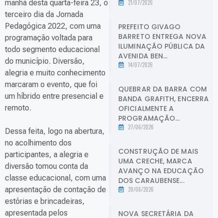
manhã desta quarta-feira 23, o
21/07/2026
terceiro dia da Jornada
Pedagógica 2022, com uma
PREFEITO GIVAGO
BARRETO ENTREGA NOVA
programação voltada para
ILUMINAÇÃO PÚBLICA DA
todo segmento educacional
AVENIDA BEN...
do município. Diversão,
14/07/2026
alegria e muito conhecimento
marcaram o evento, que foi
QUEBRAR DA BARRA COM
um híbrido entre presencial e
BANDA GRAFITH, ENCERRA
remoto.
OFICIALMENTE A
PROGRAMAÇÃO...
27/06/2026
Dessa feita, logo na abertura,
no acolhimento dos
CONSTRUÇÃO DE MAIS
participantes, a alegria e
UMA CRECHE, MARCA
diversão tomou conta da
AVANÇO NA EDUCAÇÃO
classe educacional, com uma
DOS CARAUBENSE...
apresentação de contação de
20/06/2026
estórias e brincadeiras,
apresentada pelos
NOVA SECRETÁRIA DA