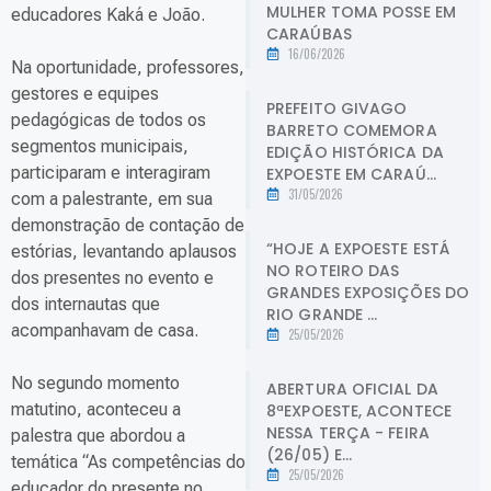
MULHER TOMA POSSE EM
educadores Kaká e João.
CARAÚBAS
16/06/2026
Na oportunidade, professores,
gestores e equipes
PREFEITO GIVAGO
pedagógicas de todos os
BARRETO COMEMORA
segmentos municipais,
EDIÇÃO HISTÓRICA DA
participaram e interagiram
EXPOESTE EM CARAÚ...
31/05/2026
com a palestrante, em sua
demonstração de contação de
“HOJE A EXPOESTE ESTÁ
estórias, levantando aplausos
NO ROTEIRO DAS
dos presentes no evento e
GRANDES EXPOSIÇÕES DO
dos internautas que
RIO GRANDE ...
acompanhavam de casa.
25/05/2026
No segundo momento
ABERTURA OFICIAL DA
matutino, aconteceu a
8ªEXPOESTE, ACONTECE
NESSA TERÇA - FEIRA
palestra que abordou a
(26/05) E...
temática “As competências do
25/05/2026
educador do presente no