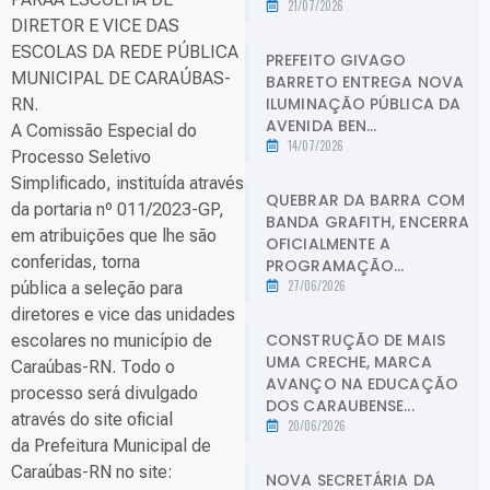
21/07/2026
DIRETOR E VICE DAS
ESCOLAS DA REDE PÚBLICA
PREFEITO GIVAGO
MUNICIPAL DE CARAÚBAS-
BARRETO ENTREGA NOVA
ILUMINAÇÃO PÚBLICA DA
RN.
AVENIDA BEN...
A Comissão Especial do
14/07/2026
Processo Seletivo
Simplificado, instituída através
QUEBRAR DA BARRA COM
da portaria nº 011/2023-GP,
BANDA GRAFITH, ENCERRA
em atribuições que lhe são
OFICIALMENTE A
conferidas, torna
PROGRAMAÇÃO...
27/06/2026
pública a seleção para
diretores e vice das unidades
CONSTRUÇÃO DE MAIS
escolares no município de
UMA CRECHE, MARCA
Caraúbas-RN. Todo o
AVANÇO NA EDUCAÇÃO
processo será divulgado
DOS CARAUBENSE...
através do site oficial
20/06/2026
da Prefeitura Municipal de
Caraúbas-RN no site:
NOVA SECRETÁRIA DA