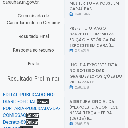
caraubas.rn.gov.br.
MULHER TOMA POSSE EM
CARAÚBAS
16/06/2026
Comunicado de
Cancelamento do Certame
PREFEITO GIVAGO
BARRETO COMEMORA
Resultado Final
EDIÇÃO HISTÓRICA DA
EXPOESTE EM CARAÚ...
Resposta ao recurso
31/05/2026
Errata
“HOJE A EXPOESTE ESTÁ
NO ROTEIRO DAS
GRANDES EXPOSIÇÕES DO
Resultado Preliminar
RIO GRANDE ...
25/05/2026
EDITAL-PUBLICADO-NO-
ABERTURA OFICIAL DA
DIARIO-OFICIAL
Baixar
8ªEXPOESTE, ACONTECE
PORTARIA-PUBLICADA-DA-
NESSA TERÇA - FEIRA
COMISSAO
Baixar
(26/05) E...
Decreto-89
Baixar
25/05/2026