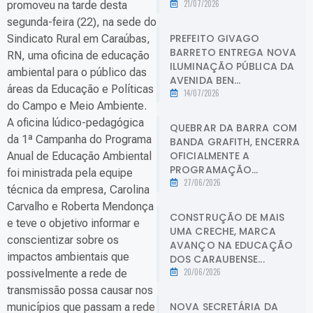
21/07/2026
promoveu na tarde desta
segunda-feira (22), na sede do
PREFEITO GIVAGO
Sindicato Rural em Caraúbas,
BARRETO ENTREGA NOVA
RN, uma oficina de educação
ILUMINAÇÃO PÚBLICA DA
ambiental para o público das
AVENIDA BEN...
áreas da Educação e Políticas
14/07/2026
do Campo e Meio Ambiente.
A oficina lúdico-pedagógica
QUEBRAR DA BARRA COM
da 1ª Campanha do Programa
BANDA GRAFITH, ENCERRA
OFICIALMENTE A
Anual de Educação Ambiental
PROGRAMAÇÃO...
foi ministrada pela equipe
27/06/2026
técnica da empresa, Carolina
Carvalho e Roberta Mendonça
CONSTRUÇÃO DE MAIS
e teve o objetivo informar e
UMA CRECHE, MARCA
conscientizar sobre os
AVANÇO NA EDUCAÇÃO
impactos ambientais que
DOS CARAUBENSE...
20/06/2026
possivelmente a rede de
transmissão possa causar nos
NOVA SECRETÁRIA DA
municípios que passam a rede