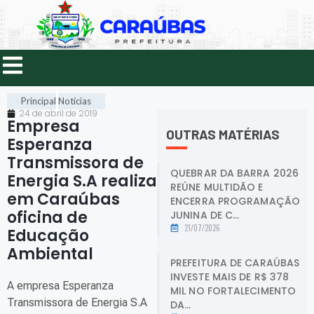
Principal
Notícias
24 de abril de 2019
Empresa
OUTRAS MATÉRIAS
Esperanza
Transmissora de
QUEBRAR DA BARRA 2026
Energia S.A realiza
REÚNE MULTIDÃO E
em Caraúbas
ENCERRA PROGRAMAÇÃO
oficina de
JUNINA DE C...
21/07/2026
Educação
Ambiental
.
PREFEITURA DE CARAÚBAS
INVESTE MAIS DE R$ 378
A empresa Esperanza
MIL NO FORTALECIMENTO
Transmissora de Energia S.A
DA...