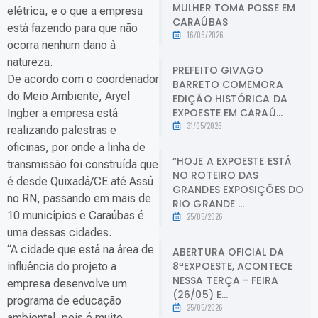
MULHER TOMA POSSE EM
elétrica, e o que a empresa
CARAÚBAS
está fazendo para que não
16/06/2026
ocorra nenhum dano à
natureza.
PREFEITO GIVAGO
De acordo com o coordenador
BARRETO COMEMORA
do Meio Ambiente, Aryel
EDIÇÃO HISTÓRICA DA
EXPOESTE EM CARAÚ...
Ingber a empresa está
31/05/2026
realizando palestras e
oficinas, por onde a linha de
“HOJE A EXPOESTE ESTÁ
transmissão foi construída que
NO ROTEIRO DAS
é desde Quixadá/CE até Assú
GRANDES EXPOSIÇÕES DO
no RN, passando em mais de
RIO GRANDE ...
10 municípios e Caraúbas é
25/05/2026
uma dessas cidades.
“A cidade que está na área de
ABERTURA OFICIAL DA
8ªEXPOESTE, ACONTECE
influência do projeto a
NESSA TERÇA - FEIRA
empresa desenvolve um
(26/05) E...
programa de educação
25/05/2026
ambiental, pois é muito