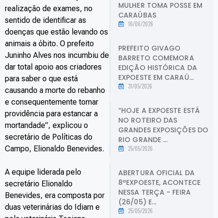
MULHER TOMA POSSE EM
realização de exames, no
CARAÚBAS
sentido de identificar as
16/06/2026
doenças que estão levando os
animais a óbito. O prefeito
PREFEITO GIVAGO
Juninho Alves nos incumbiu de
BARRETO COMEMORA
dar total apoio aos criadores
EDIÇÃO HISTÓRICA DA
EXPOESTE EM CARAÚ...
para saber o que está
31/05/2026
causando a morte do rebanho
e consequentemente tomar
“HOJE A EXPOESTE ESTÁ
providência para estancar a
NO ROTEIRO DAS
mortandade”, explicou o
GRANDES EXPOSIÇÕES DO
secretário de Políticas do
RIO GRANDE ...
Campo, Elionaldo Benevides.
25/05/2026
A equipe liderada pelo
ABERTURA OFICIAL DA
8ªEXPOESTE, ACONTECE
secretário Elionaldo
NESSA TERÇA - FEIRA
Benevides, era composta por
(26/05) E...
duas veterinárias do Idiarn e
25/05/2026