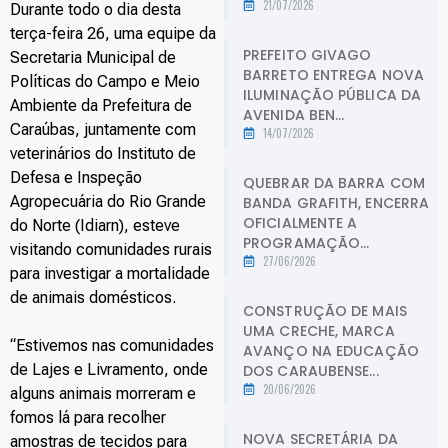
21/07/2026
Durante todo o dia desta
terça-feira 26, uma equipe da
PREFEITO GIVAGO
Secretaria Municipal de
BARRETO ENTREGA NOVA
Políticas do Campo e Meio
ILUMINAÇÃO PÚBLICA DA
Ambiente da Prefeitura de
AVENIDA BEN...
Caraúbas, juntamente com
14/07/2026
veterinários do Instituto de
Defesa e Inspeção
QUEBRAR DA BARRA COM
Agropecuária do Rio Grande
BANDA GRAFITH, ENCERRA
OFICIALMENTE A
do Norte (Idiarn), esteve
PROGRAMAÇÃO...
visitando comunidades rurais
27/06/2026
para investigar a mortalidade
de animais domésticos.
CONSTRUÇÃO DE MAIS
UMA CRECHE, MARCA
“Estivemos nas comunidades
AVANÇO NA EDUCAÇÃO
de Lajes e Livramento, onde
DOS CARAUBENSE...
20/06/2026
alguns animais morreram e
fomos lá para recolher
NOVA SECRETÁRIA DA
amostras de tecidos para