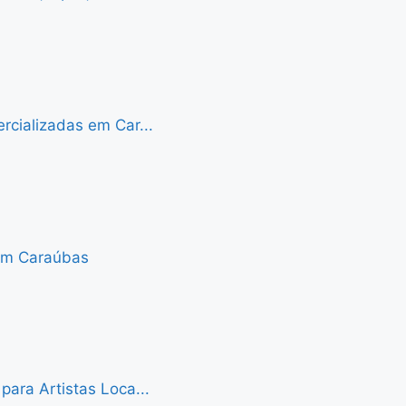
cializadas em Car...
 em Caraúbas
ara Artistas Loca...