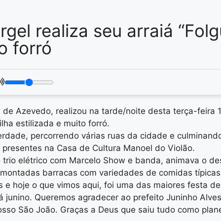
gel realiza seu arraiá “Fol
o forró
.
e Azevedo, realizou na tarde/noite desta terça-feira 18
ha estilizada e muito forró.
iberdade, percorrendo várias ruas da cidade e culminan
s presentes na Casa de Cultura Manoel do Violão.
 o trio elétrico com Marcelo Show e banda, animava o d
am montadas barracas com variedades de comidas típicas
 e hoje o que vimos aqui, foi uma das maiores festa de 
á junino. Queremos agradecer ao prefeito Juninho Alves
osso São João. Graças a Deus que saiu tudo como planej