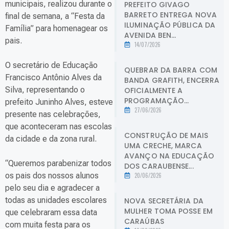
municipais, realizou durante o
PREFEITO GIVAGO
BARRETO ENTREGA NOVA
final de semana, a “Festa da
ILUMINAÇÃO PÚBLICA DA
Família” para homenagear os
AVENIDA BEN...
pais.
14/07/2026
O secretário de Educação
QUEBRAR DA BARRA COM
Francisco Antônio Alves da
BANDA GRAFITH, ENCERRA
Silva, representando o
OFICIALMENTE A
PROGRAMAÇÃO...
prefeito Juninho Alves, esteve
27/06/2026
presente nas celebrações,
que aconteceram nas escolas
CONSTRUÇÃO DE MAIS
da cidade e da zona rural.
UMA CRECHE, MARCA
AVANÇO NA EDUCAÇÃO
“Queremos parabenizar todos
DOS CARAUBENSE...
os pais dos nossos alunos
20/06/2026
pelo seu dia e agradecer a
todas as unidades escolares
NOVA SECRETÁRIA DA
MULHER TOMA POSSE EM
que celebraram essa data
CARAÚBAS
com muita festa para os