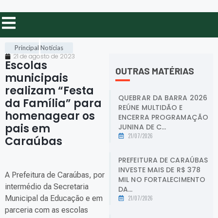
Principal
Notícias
21 de agosto de 2023
Escolas
OUTRAS MATÉRIAS
municipais
realizam “Festa
QUEBRAR DA BARRA 2026
da Família” para
REÚNE MULTIDÃO E
homenagear os
ENCERRA PROGRAMAÇÃO
pais em
JUNINA DE C...
21/07/2026
Caraúbas
.
PREFEITURA DE CARAÚBAS
INVESTE MAIS DE R$ 378
A Prefeitura de Caraúbas, por
MIL NO FORTALECIMENTO
intermédio da Secretaria
DA...
Municipal da Educação e em
21/07/2026
parceria com as escolas