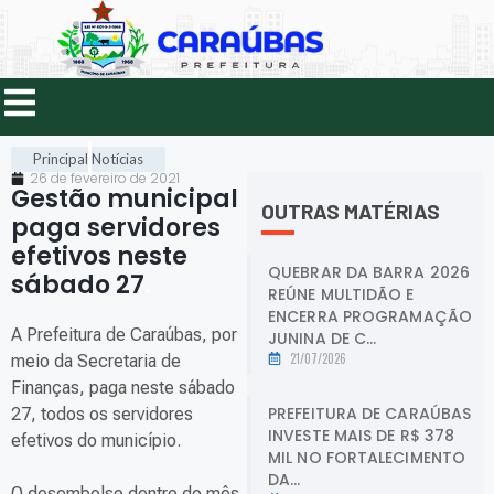
Principal
Notícias
26 de fevereiro de 2021
Gestão municipal
OUTRAS MATÉRIAS
paga servidores
efetivos neste
QUEBRAR DA BARRA 2026
sábado 27
.
REÚNE MULTIDÃO E
ENCERRA PROGRAMAÇÃO
A Prefeitura de Caraúbas, por
JUNINA DE C...
21/07/2026
meio da Secretaria de
Finanças, paga neste sábado
PREFEITURA DE CARAÚBAS
27, todos os servidores
INVESTE MAIS DE R$ 378
efetivos do município.
MIL NO FORTALECIMENTO
DA...
O desembolso dentro do mês