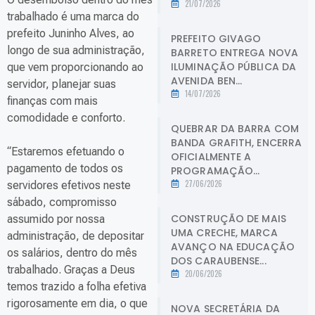
21/07/2026
trabalhado é uma marca do
prefeito Juninho Alves, ao
PREFEITO GIVAGO
longo de sua administração,
BARRETO ENTREGA NOVA
ILUMINAÇÃO PÚBLICA DA
que vem proporcionando ao
AVENIDA BEN...
servidor, planejar suas
14/07/2026
finanças com mais
comodidade e conforto.
QUEBRAR DA BARRA COM
BANDA GRAFITH, ENCERRA
“Estaremos efetuando o
OFICIALMENTE A
pagamento de todos os
PROGRAMAÇÃO...
27/06/2026
servidores efetivos neste
sábado, compromisso
CONSTRUÇÃO DE MAIS
assumido por nossa
UMA CRECHE, MARCA
administração, de depositar
AVANÇO NA EDUCAÇÃO
os salários, dentro do mês
DOS CARAUBENSE...
trabalhado. Graças a Deus
20/06/2026
temos trazido a folha efetiva
rigorosamente em dia, o que
NOVA SECRETÁRIA DA