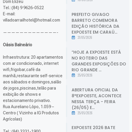
Dom Elizeu
Tel.: (84) 9 9626-0522
PREFEITO GIVAGO
E-mail:
BARRETO COMEMORA
villadoarrailhotel@hotmail.com
EDIÇÃO HISTÓRICA DA
EXPOESTE EM CARAÚ...
—————————————-
31/05/2026
Oásis Balneário
“HOJE A EXPOESTE ESTÁ
Infraestrutura: 20 apartamentos
NO ROTEIRO DAS
GRANDES EXPOSIÇÕES DO
com ar condicionado, internet
RIO GRANDE ...
wifi,frigobar,café da
25/05/2026
manhã,restaurante self-service
aos sábados e domingos,salão
de jogos,piscinas,telão para
ABERTURA OFICIAL DA
exibição de shows e
8ªEXPOESTE, ACONTECE
estacionamento privativo.
NESSA TERÇA - FEIRA
Rua Aureliano Lôpo, 1.059 –
(26/05) E...
25/05/2026
Centro ( Vizinho a IG Produtos
Agrícolas)
EXPOESTE 2026 BATE
Tel.: (84) 3331-1900