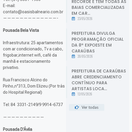
RECORDE E TEM TODAS AS
E-mail:
BAIAS COMERCIALIZADAS
contato@oasisbalneario.com.br
EM CAR...
—————————————-
23/05/2026
Pousada Bela Vista
PREFEITURA DIVULGA
PROGRAMAÇÃO OFICIAL
Infraestrutura: 25 apartamentos
DA 8ª EXPOESTE EM
com ar condicionado, Tv a cabo,
CARAÚBAS
frigobar,internet wifi, café da
20/05/2026
manhã e estacionamento
privativo.
PREFEITURA DE CARAÚBAS
ABRE CREDENCIAMENTO
Rua Francisco Alcino do
CONTÍNUO PARA
Pinho,n°313, Dom Elizeu (Por trás
ARTISTAS LOCA...
do Hospital Regional)
12/05/2026
Tel: 84 3331-2149/9 9914-6737
Ver todas
——————————
Pousada D’Ávila