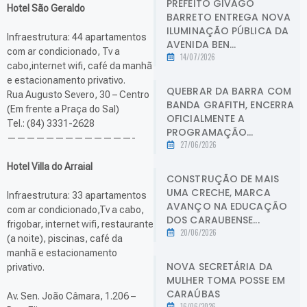
PREFEITO GIVAGO
Hotel São Geraldo
BARRETO ENTREGA NOVA
ILUMINAÇÃO PÚBLICA DA
Infraestrutura: 44 apartamentos
AVENIDA BEN...
com ar condicionado, Tv a
14/07/2026
cabo,internet wifi, café da manhã
e estacionamento privativo.
QUEBRAR DA BARRA COM
Rua Augusto Severo, 30 – Centro
BANDA GRAFITH, ENCERRA
(Em frente a Praça do Sal)
OFICIALMENTE A
Tel.: (84) 3331-2628
PROGRAMAÇÃO...
—————————————-
27/06/2026
Hotel Villa do Arraial
CONSTRUÇÃO DE MAIS
UMA CRECHE, MARCA
Infraestrutura: 33 apartamentos
AVANÇO NA EDUCAÇÃO
com ar condicionado,Tv a cabo,
DOS CARAUBENSE...
frigobar, internet wifi, restaurante
20/06/2026
(a noite), piscinas, café da
manhã e estacionamento
NOVA SECRETÁRIA DA
privativo.
MULHER TOMA POSSE EM
CARAÚBAS
Av. Sen. João Câmara, 1.206 –
16/06/2026