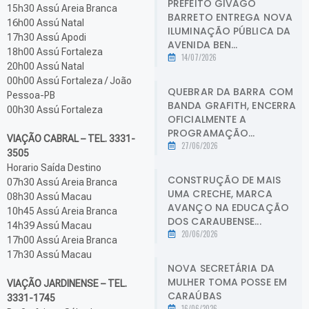
PREFEITO GIVAGO
15h30 Assú Areia Branca
BARRETO ENTREGA NOVA
16h00 Assú Natal
ILUMINAÇÃO PÚBLICA DA
17h30 Assú Apodi
AVENIDA BEN...
18h00 Assú Fortaleza
14/07/2026
20h00 Assú Natal
00h00 Assú Fortaleza / João
QUEBRAR DA BARRA COM
Pessoa-PB
BANDA GRAFITH, ENCERRA
00h30 Assú Fortaleza
OFICIALMENTE A
PROGRAMAÇÃO...
VIAÇÃO CABRAL – TEL. 3331-
27/06/2026
3505
Horario Saída Destino
CONSTRUÇÃO DE MAIS
07h30 Assú Areia Branca
UMA CRECHE, MARCA
08h30 Assú Macau
AVANÇO NA EDUCAÇÃO
10h45 Assú Areia Branca
DOS CARAUBENSE...
14h39 Assú Macau
20/06/2026
17h00 Assú Areia Branca
17h30 Assú Macau
NOVA SECRETÁRIA DA
MULHER TOMA POSSE EM
VIAÇÃO JARDINENSE – TEL.
CARAÚBAS
3331-1745
16/06/2026