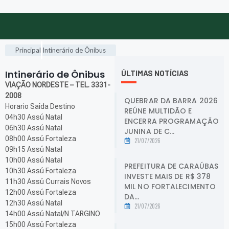
Principal
Intinerário de Ônibus
Intinerário de Ônibus
.
ÚLTIMAS NOTÍCIAS
VIAÇÃO NORDESTE – TEL. 3331-
2008
QUEBRAR DA BARRA 2026
Horario Saída Destino
REÚNE MULTIDÃO E
04h30 Assú Natal
ENCERRA PROGRAMAÇÃO
06h30 Assú Natal
JUNINA DE C...
08h00 Assú Fortaleza
21/07/2026
09h15 Assú Natal
10h00 Assú Natal
PREFEITURA DE CARAÚBAS
10h30 Assú Fortaleza
INVESTE MAIS DE R$ 378
11h30 Assú Currais Novos
MIL NO FORTALECIMENTO
12h00 Assú Fortaleza
DA...
12h30 Assú Natal
21/07/2026
14h00 Assú Natal/N TARGINO
15h00 Assú Fortaleza