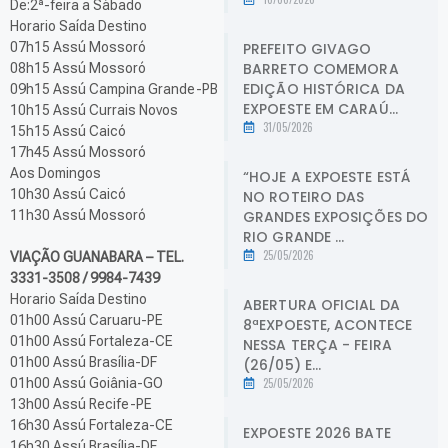
De:2ª-feira a Sábado
Horario Saída Destino
PREFEITO GIVAGO
07h15 Assú Mossoró
BARRETO COMEMORA
08h15 Assú Mossoró
EDIÇÃO HISTÓRICA DA
09h15 Assú Campina Grande-PB
EXPOESTE EM CARAÚ...
10h15 Assú Currais Novos
31/05/2026
15h15 Assú Caicó
17h45 Assú Mossoró
Aos Domingos
“HOJE A EXPOESTE ESTÁ
10h30 Assú Caicó
NO ROTEIRO DAS
GRANDES EXPOSIÇÕES DO
11h30 Assú Mossoró
RIO GRANDE ...
25/05/2026
VIAÇÃO GUANABARA – TEL.
3331-3508
/ 9984-7439
Horario Saída Destino
ABERTURA OFICIAL DA
01h00 Assú Caruaru-PE
8ªEXPOESTE, ACONTECE
01h00 Assú Fortaleza-CE
NESSA TERÇA - FEIRA
01h00 Assú Brasília-DF
(26/05) E...
25/05/2026
01h00 Assú Goiânia-GO
13h00 Assú Recife-PE
16h30 Assú Fortaleza-CE
EXPOESTE 2026 BATE
16h30 Assú Brasília-DF