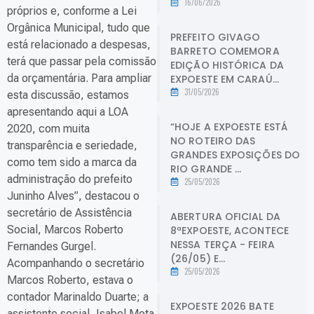
16/06/2026
próprios e, conforme a Lei
Orgânica Municipal, tudo que
PREFEITO GIVAGO
está relacionado a despesas,
BARRETO COMEMORA
terá que passar pela comissão
EDIÇÃO HISTÓRICA DA
da orçamentária. Para ampliar
EXPOESTE EM CARAÚ...
31/05/2026
esta discussão, estamos
apresentando aqui a LOA
“HOJE A EXPOESTE ESTÁ
2020, com muita
NO ROTEIRO DAS
transparência e seriedade,
GRANDES EXPOSIÇÕES DO
como tem sido a marca da
RIO GRANDE ...
administração do prefeito
25/05/2026
Juninho Alves”, destacou o
secretário de Assistência
ABERTURA OFICIAL DA
Social, Marcos Roberto
8ªEXPOESTE, ACONTECE
NESSA TERÇA - FEIRA
Fernandes Gurgel.
(26/05) E...
Acompanhando o secretário
25/05/2026
Marcos Roberto, estava o
contador Marinaldo Duarte; a
EXPOESTE 2026 BATE
assistente social, Isabel Mota