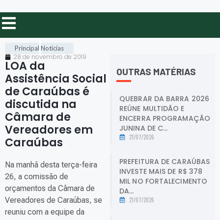
Principal
Notícias
28 de novembro de 2019
LOA da
OUTRAS MATÉRIAS
Assistência Social
de Caraúbas é
QUEBRAR DA BARRA 2026
discutida na
REÚNE MULTIDÃO E
Câmara de
ENCERRA PROGRAMAÇÃO
Vereadores em
JUNINA DE C...
21/07/2026
Caraúbas
.
PREFEITURA DE CARAÚBAS
Na manhã desta terça-feira
INVESTE MAIS DE R$ 378
26, a comissão de
MIL NO FORTALECIMENTO
orçamentos da Câmara de
DA...
Vereadores de Caraúbas, se
21/07/2026
reuniu com a equipe da