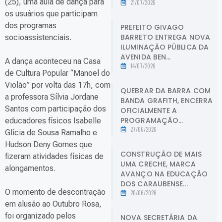
(25), uma aula de dança para
21/07/2026
os usuários que participam
dos programas
PREFEITO GIVAGO
BARRETO ENTREGA NOVA
socioassistenciais.
ILUMINAÇÃO PÚBLICA DA
AVENIDA BEN...
A dança aconteceu na Casa
14/07/2026
de Cultura Popular “Manoel do
Violão” por volta das 17h, com
QUEBRAR DA BARRA COM
a professora Sílvia Jordane
BANDA GRAFITH, ENCERRA
Santos com participação dos
OFICIALMENTE A
PROGRAMAÇÃO...
educadores físicos Isabelle
27/06/2026
Glícia de Sousa Ramalho e
Hudson Deny Gomes que
CONSTRUÇÃO DE MAIS
fizeram atividades físicas de
UMA CRECHE, MARCA
alongamentos.
AVANÇO NA EDUCAÇÃO
DOS CARAUBENSE...
O momento de descontração
20/06/2026
em alusão ao Outubro Rosa,
foi organizado pelos
NOVA SECRETÁRIA DA