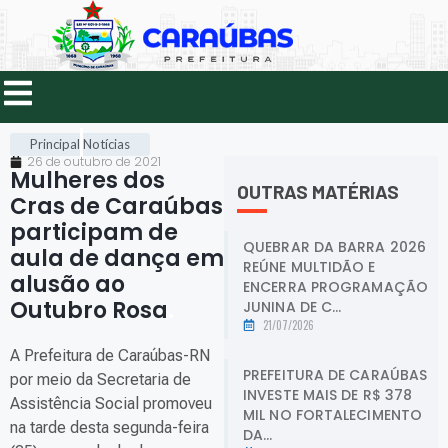
Principal
Notícias
26 de outubro de 2021
Mulheres dos
OUTRAS MATÉRIAS
Cras de Caraúbas
participam de
QUEBRAR DA BARRA 2026
aula de dança em
REÚNE MULTIDÃO E
alusão ao
ENCERRA PROGRAMAÇÃO
Outubro Rosa
.
JUNINA DE C...
21/07/2026
A Prefeitura de Caraúbas-RN
PREFEITURA DE CARAÚBAS
por meio da Secretaria de
INVESTE MAIS DE R$ 378
Assistência Social promoveu
MIL NO FORTALECIMENTO
na tarde desta segunda-feira
DA...