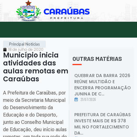
Principal
Notícias
18 de julho de 2020
Município inicia
OUTRAS MATÉRIAS
atividades das
aulas remotas em
QUEBRAR DA BARRA 2026
Caraúbas
.
REÚNE MULTIDÃO E
ENCERRA PROGRAMAÇÃO
A Prefeitura de Caraúbas, por
JUNINA DE C...
21/07/2026
meio da Secretaria Municipal
do Desenvolvimento da
PREFEITURA DE CARAÚBAS
Educação e do Desporto,
INVESTE MAIS DE R$ 378
junto ao Conselho Municipal
MIL NO FORTALECIMENTO
de Educação, deu início aulas
DA...
remotas, em toda sua rede de