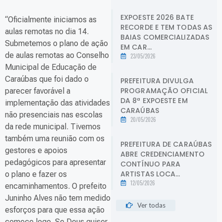
EXPOESTE 2026 BATE
“Oficialmente iniciamos as
RECORDE E TEM TODAS AS
aulas remotas no dia 14.
BAIAS COMERCIALIZADAS
Submetemos o plano de ação
EM CAR...
de aulas remotas ao Conselho
23/05/2026
Municipal de Educação de
Caraúbas que foi dado o
PREFEITURA DIVULGA
PROGRAMAÇÃO OFICIAL
parecer favorável a
DA 8ª EXPOESTE EM
implementação das atividades
CARAÚBAS
não presenciais nas escolas
20/05/2026
da rede municipal. Tivemos
também uma reunião com os
PREFEITURA DE CARAÚBAS
gestores e apoios
ABRE CREDENCIAMENTO
pedagógicos para apresentar
CONTÍNUO PARA
ARTISTAS LOCA...
o plano e fazer os
12/05/2026
encaminhamentos. O prefeito
Juninho Alves não tem medido
Ver todas
esforços para que essa ação
comece logo. Se Deus quiser