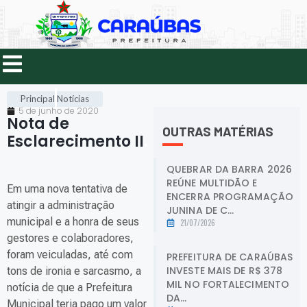
Principal
Notícias
5 de junho de 2020
Nota de
OUTRAS MATÉRIAS
Esclarecimento II
.
QUEBRAR DA BARRA 2026
REÚNE MULTIDÃO E
Em uma nova tentativa de
ENCERRA PROGRAMAÇÃO
atingir a administração
JUNINA DE C...
municipal e a honra de seus
21/07/2026
gestores e colaboradores,
foram veiculadas, até com
PREFEITURA DE CARAÚBAS
INVESTE MAIS DE R$ 378
tons de ironia e sarcasmo, a
MIL NO FORTALECIMENTO
notícia de que a Prefeitura
DA...
Municipal teria pago um valor