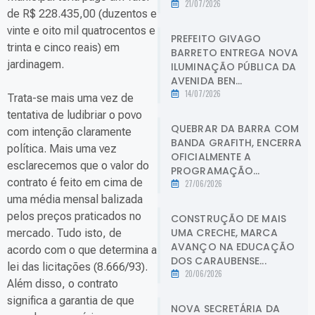
21/07/2026
de R$ 228.435,00 (duzentos e
vinte e oito mil quatrocentos e
PREFEITO GIVAGO
trinta e cinco reais) em
BARRETO ENTREGA NOVA
jardinagem.
ILUMINAÇÃO PÚBLICA DA
AVENIDA BEN...
14/07/2026
Trata-se mais uma vez de
tentativa de ludibriar o povo
QUEBRAR DA BARRA COM
com intenção claramente
BANDA GRAFITH, ENCERRA
política. Mais uma vez
OFICIALMENTE A
esclarecemos que o valor do
PROGRAMAÇÃO...
contrato é feito em cima de
27/06/2026
uma média mensal balizada
pelos preços praticados no
CONSTRUÇÃO DE MAIS
UMA CRECHE, MARCA
mercado. Tudo isto, de
AVANÇO NA EDUCAÇÃO
acordo com o que determina a
DOS CARAUBENSE...
lei das licitações (8.666/93).
20/06/2026
Além disso, o contrato
significa a garantia de que
NOVA SECRETÁRIA DA