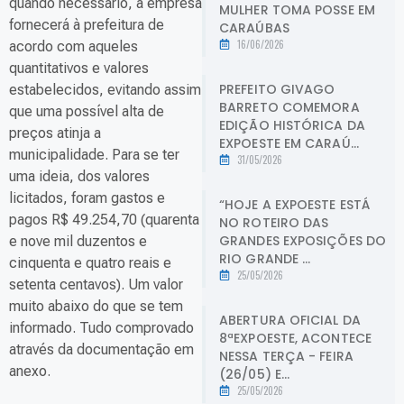
quando necessário, a empresa
MULHER TOMA POSSE EM
fornecerá à prefeitura de
CARAÚBAS
16/06/2026
acordo com aqueles
quantitativos e valores
PREFEITO GIVAGO
estabelecidos, evitando assim
BARRETO COMEMORA
que uma possível alta de
EDIÇÃO HISTÓRICA DA
preços atinja a
EXPOESTE EM CARAÚ...
municipalidade. Para se ter
31/05/2026
uma ideia, dos valores
licitados, foram gastos e
“HOJE A EXPOESTE ESTÁ
pagos R$ 49.254,70 (quarenta
NO ROTEIRO DAS
GRANDES EXPOSIÇÕES DO
e nove mil duzentos e
RIO GRANDE ...
cinquenta e quatro reais e
25/05/2026
setenta centavos). Um valor
muito abaixo do que se tem
ABERTURA OFICIAL DA
informado. Tudo comprovado
8ªEXPOESTE, ACONTECE
através da documentação em
NESSA TERÇA - FEIRA
anexo.
(26/05) E...
25/05/2026