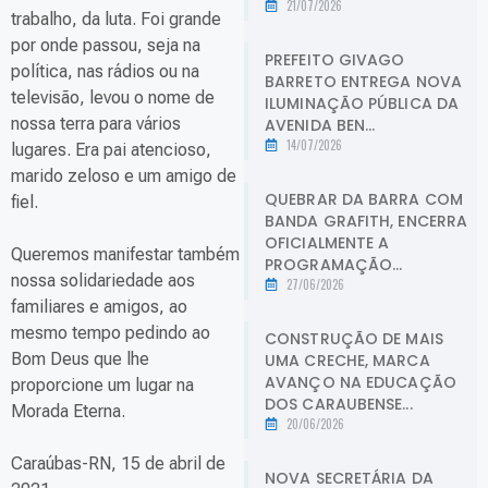
21/07/2026
trabalho, da luta. Foi grande
por onde passou, seja na
PREFEITO GIVAGO
política, nas rádios ou na
BARRETO ENTREGA NOVA
televisão, levou o nome de
ILUMINAÇÃO PÚBLICA DA
nossa terra para vários
AVENIDA BEN...
14/07/2026
lugares. Era pai atencioso,
marido zeloso e um amigo de
QUEBRAR DA BARRA COM
fiel.
BANDA GRAFITH, ENCERRA
OFICIALMENTE A
Queremos manifestar também
PROGRAMAÇÃO...
nossa solidariedade aos
27/06/2026
familiares e amigos, ao
mesmo tempo pedindo ao
CONSTRUÇÃO DE MAIS
Bom Deus que lhe
UMA CRECHE, MARCA
AVANÇO NA EDUCAÇÃO
proporcione um lugar na
DOS CARAUBENSE...
Morada Eterna.
20/06/2026
Caraúbas-RN, 15 de abril de
NOVA SECRETÁRIA DA