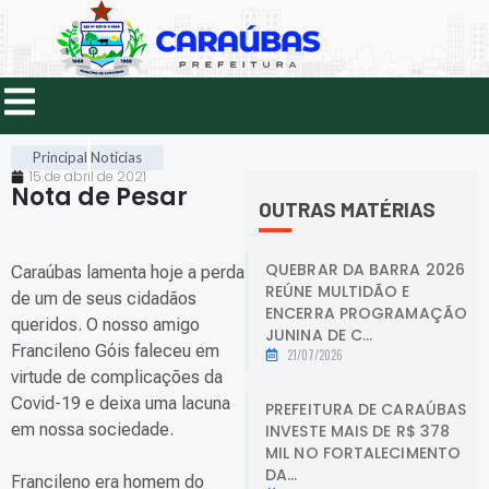
Principal
Notícias
15 de abril de 2021
Nota de Pesar
.
OUTRAS MATÉRIAS
QUEBRAR DA BARRA 2026
Caraúbas lamenta hoje a perda
REÚNE MULTIDÃO E
de um de seus cidadãos
ENCERRA PROGRAMAÇÃO
queridos. O nosso amigo
JUNINA DE C...
Francileno Góis faleceu em
21/07/2026
virtude de complicações da
Covid-19 e deixa uma lacuna
PREFEITURA DE CARAÚBAS
em nossa sociedade.
INVESTE MAIS DE R$ 378
MIL NO FORTALECIMENTO
DA...
Francileno era homem do