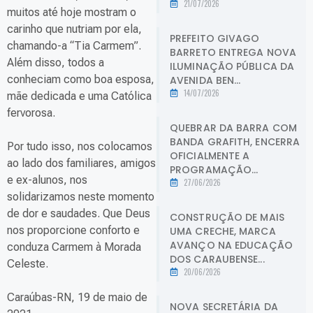
21/07/2026
muitos até hoje mostram o
carinho que nutriam por ela,
PREFEITO GIVAGO
chamando-a “Tia Carmem”.
BARRETO ENTREGA NOVA
Além disso, todos a
ILUMINAÇÃO PÚBLICA DA
conheciam como boa esposa,
AVENIDA BEN...
14/07/2026
mãe dedicada e uma Católica
fervorosa.
QUEBRAR DA BARRA COM
BANDA GRAFITH, ENCERRA
Por tudo isso, nos colocamos
OFICIALMENTE A
ao lado dos familiares, amigos
PROGRAMAÇÃO...
e ex-alunos, nos
27/06/2026
solidarizamos neste momento
de dor e saudades. Que Deus
CONSTRUÇÃO DE MAIS
nos proporcione conforto e
UMA CRECHE, MARCA
AVANÇO NA EDUCAÇÃO
conduza Carmem à Morada
DOS CARAUBENSE...
Celeste.
20/06/2026
Caraúbas-RN, 19 de maio de
NOVA SECRETÁRIA DA