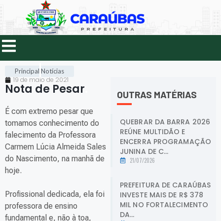
Principal
Notícias
19 de maio de 2021
Nota de Pesar
.
OUTRAS MATÉRIAS
É com extremo pesar que
QUEBRAR DA BARRA 2026
tomamos conhecimento do
REÚNE MULTIDÃO E
falecimento da Professora
ENCERRA PROGRAMAÇÃO
Carmem Lúcia Almeida Sales
JUNINA DE C...
do Nascimento, na manhã de
21/07/2026
hoje.
PREFEITURA DE CARAÚBAS
Profissional dedicada, ela foi
INVESTE MAIS DE R$ 378
MIL NO FORTALECIMENTO
professora de ensino
DA...
fundamental e, não à toa,