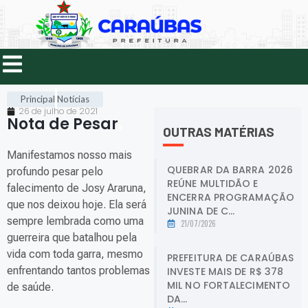
Principal
Notícias
26 de julho de 2021
Nota de Pesar
.
OUTRAS MATÉRIAS
Manifestamos nosso mais
QUEBRAR DA BARRA 2026
profundo pesar pelo
REÚNE MULTIDÃO E
falecimento de Josy Araruna,
ENCERRA PROGRAMAÇÃO
que nos deixou hoje. Ela será
JUNINA DE C...
sempre lembrada como uma
21/07/2026
guerreira que batalhou pela
vida com toda garra, mesmo
PREFEITURA DE CARAÚBAS
enfrentando tantos problemas
INVESTE MAIS DE R$ 378
MIL NO FORTALECIMENTO
de saúde.
DA...