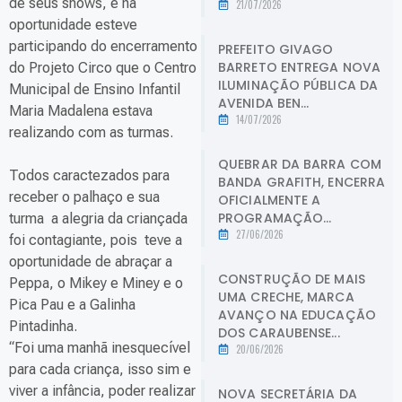
de seus shows, e na
21/07/2026
oportunidade esteve
participando do encerramento
PREFEITO GIVAGO
BARRETO ENTREGA NOVA
do Projeto Circo que o Centro
ILUMINAÇÃO PÚBLICA DA
Municipal de Ensino Infantil
AVENIDA BEN...
Maria Madalena estava
14/07/2026
realizando com as turmas.
QUEBRAR DA BARRA COM
Todos caractezados para
BANDA GRAFITH, ENCERRA
receber o palhaço e sua
OFICIALMENTE A
PROGRAMAÇÃO...
turma a alegria da criançada
27/06/2026
foi contagiante, pois teve a
oportunidade de abraçar a
CONSTRUÇÃO DE MAIS
Peppa, o Mikey e Miney e o
UMA CRECHE, MARCA
Pica Pau e a Galinha
AVANÇO NA EDUCAÇÃO
Pintadinha.
DOS CARAUBENSE...
“Foi uma manhã inesquecível
20/06/2026
para cada criança, isso sim e
viver a infância, poder realizar
NOVA SECRETÁRIA DA