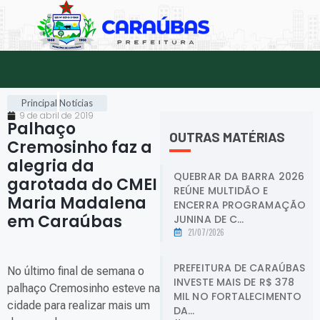
Principal
Notícias
9 de abril de 2019
Palhaço
OUTRAS MATÉRIAS
Cremosinho faz a
alegria da
QUEBRAR DA BARRA 2026
garotada do CMEI
REÚNE MULTIDÃO E
Maria Madalena
ENCERRA PROGRAMAÇÃO
em Caraúbas
.
JUNINA DE C...
21/07/2026
PREFEITURA DE CARAÚBAS
No último final de semana o
INVESTE MAIS DE R$ 378
palhaço Cremosinho esteve na
MIL NO FORTALECIMENTO
cidade para realizar mais um
DA...