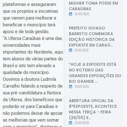
MULHER TOMA POSSE EM
plataformas e asseguraram
CARAÚBAS
que os projetos e iniciativas
16/06/2026
que vierem para melhorar e
beneficiar o município terá
PREFEITO GIVAGO
apoio e de toda gestão.
BARRETO COMEMORA
“A Ufersa Caraúbas é uma das
EDIÇÃO HISTÓRICA DA
EXPOESTE EM CARAÚ...
universidades mais
31/05/2026
importantes do Nordeste, aqui
tem alunos de várias partes do
“HOJE A EXPOESTE ESTÁ
Brasil e isto tem elevado a
NO ROTEIRO DAS
qualidade do município.
GRANDES EXPOSIÇÕES DO
Ouvimos a doutora Ludmila
RIO GRANDE ...
Carvalho falando a respeito de
25/05/2026
sua pré-candidatura a Reitora
da Ufersa, dos benefícios que
ABERTURA OFICIAL DA
8ªEXPOESTE, ACONTECE
poderão vir para Caraúbas e
NESSA TERÇA - FEIRA
não podemos deixar de apoiar
(26/05) E...
as melhorias que vem somar
25/05/2026
com o município”, destacou o