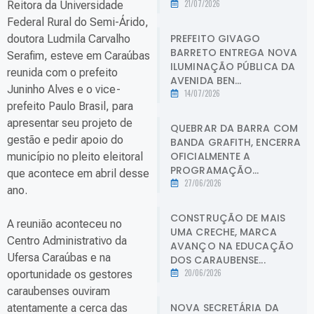
21/07/2026
Reitora da Universidade
Federal Rural do Semi-Árido,
PREFEITO GIVAGO
doutora Ludmila Carvalho
BARRETO ENTREGA NOVA
Serafim, esteve em Caraúbas
ILUMINAÇÃO PÚBLICA DA
reunida com o prefeito
AVENIDA BEN...
Juninho Alves e o vice-
14/07/2026
prefeito Paulo Brasil, para
apresentar seu projeto de
QUEBRAR DA BARRA COM
gestão e pedir apoio do
BANDA GRAFITH, ENCERRA
OFICIALMENTE A
município no pleito eleitoral
PROGRAMAÇÃO...
que acontece em abril desse
27/06/2026
ano.
CONSTRUÇÃO DE MAIS
A reunião aconteceu no
UMA CRECHE, MARCA
Centro Administrativo da
AVANÇO NA EDUCAÇÃO
Ufersa Caraúbas e na
DOS CARAUBENSE...
20/06/2026
oportunidade os gestores
caraubenses ouviram
NOVA SECRETÁRIA DA
atentamente a cerca das