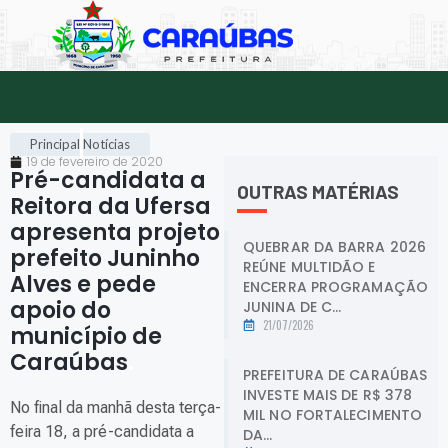
Principal
Notícias
19 de fevereiro de 2020
Pré-candidata a
OUTRAS MATÉRIAS
Reitora da Ufersa
apresenta projeto
QUEBRAR DA BARRA 2026
prefeito Juninho
REÚNE MULTIDÃO E
Alves e pede
ENCERRA PROGRAMAÇÃO
apoio do
JUNINA DE C...
21/07/2026
município de
Caraúbas
.
PREFEITURA DE CARAÚBAS
INVESTE MAIS DE R$ 378
No final da manhã desta terça-
MIL NO FORTALECIMENTO
feira 18, a pré-candidata a
DA...