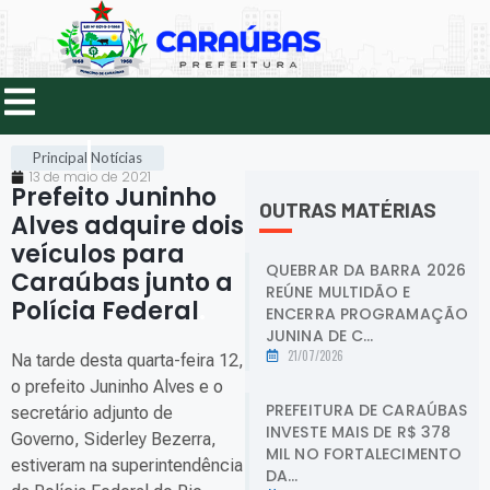
Principal
Notícias
13 de maio de 2021
Prefeito Juninho
OUTRAS MATÉRIAS
Alves adquire dois
veículos para
QUEBRAR DA BARRA 2026
Caraúbas junto a
REÚNE MULTIDÃO E
Polícia Federal
.
ENCERRA PROGRAMAÇÃO
JUNINA DE C...
21/07/2026
Na tarde desta quarta-feira 12,
o prefeito Juninho Alves e o
PREFEITURA DE CARAÚBAS
secretário adjunto de
INVESTE MAIS DE R$ 378
Governo, Siderley Bezerra,
MIL NO FORTALECIMENTO
estiveram na superintendência
DA...