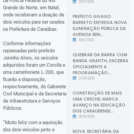
da Polícia Federal do Rio
21/07/2026
Grande do Norte, em Natal,
onde receberam a doação de
PREFEITO GIVAGO
dois veículos para ser usados
BARRETO ENTREGA NOVA
ILUMINAÇÃO PÚBLICA DA
na Prefeitura de Caraúbas.
AVENIDA BEN...
14/07/2026
Conforme informações
repassadas pelo prefeito
QUEBRAR DA BARRA COM
Juninho Alves, os veículos
BANDA GRAFITH, ENCERRA
adquiridos foram um Corolla e
OFICIALMENTE A
uma caminhonete L-200, que
PROGRAMAÇÃO...
27/06/2026
ficarão a disposição,
respectivamente, do Gabinete
CONSTRUÇÃO DE MAIS
Civil Municipal e da Secretaria
UMA CRECHE, MARCA
de Infraestrutura e Serviços
AVANÇO NA EDUCAÇÃO
Públicos.
DOS CARAUBENSE...
20/06/2026
“Muito feliz com a aquisição
dos dois veículos junto a
NOVA SECRETÁRIA DA