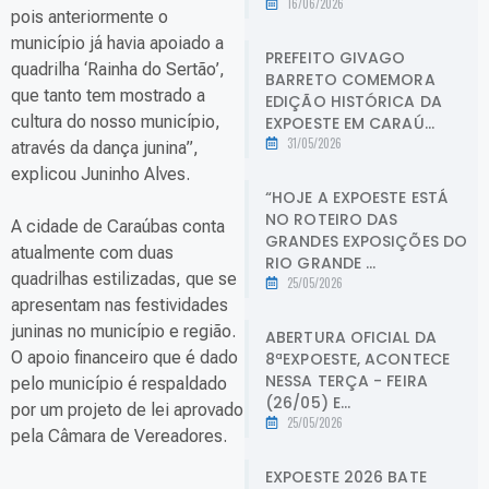
16/06/2026
pois anteriormente o
município já havia apoiado a
PREFEITO GIVAGO
quadrilha ‘Rainha do Sertão’,
BARRETO COMEMORA
que tanto tem mostrado a
EDIÇÃO HISTÓRICA DA
cultura do nosso município,
EXPOESTE EM CARAÚ...
31/05/2026
através da dança junina”,
explicou Juninho Alves.
“HOJE A EXPOESTE ESTÁ
NO ROTEIRO DAS
A cidade de Caraúbas conta
GRANDES EXPOSIÇÕES DO
atualmente com duas
RIO GRANDE ...
quadrilhas estilizadas, que se
25/05/2026
apresentam nas festividades
juninas no município e região.
ABERTURA OFICIAL DA
O apoio financeiro que é dado
8ªEXPOESTE, ACONTECE
NESSA TERÇA - FEIRA
pelo município é respaldado
(26/05) E...
por um projeto de lei aprovado
25/05/2026
pela Câmara de Vereadores.
EXPOESTE 2026 BATE