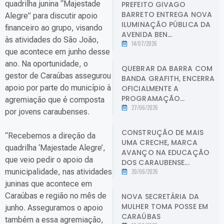
quadrilha junina “Majestade
PREFEITO GIVAGO
BARRETO ENTREGA NOVA
Alegre” para discutir apoio
ILUMINAÇÃO PÚBLICA DA
financeiro ao grupo, visando
AVENIDA BEN...
às atividades do São João,
14/07/2026
que acontece em junho desse
ano. Na oportunidade, o
QUEBRAR DA BARRA COM
gestor de Caraúbas assegurou
BANDA GRAFITH, ENCERRA
apoio por parte do município à
OFICIALMENTE A
PROGRAMAÇÃO...
agremiação que é composta
27/06/2026
por jovens caraubenses.
CONSTRUÇÃO DE MAIS
“Recebemos a direção da
UMA CRECHE, MARCA
quadrilha ‘Majestade Alegre’,
AVANÇO NA EDUCAÇÃO
que veio pedir o apoio da
DOS CARAUBENSE...
municipalidade, nas atividades
20/06/2026
juninas que acontece em
Caraúbas e região no mês de
NOVA SECRETÁRIA DA
MULHER TOMA POSSE EM
junho. Asseguramos o apoio
CARAÚBAS
também a essa agremiação,