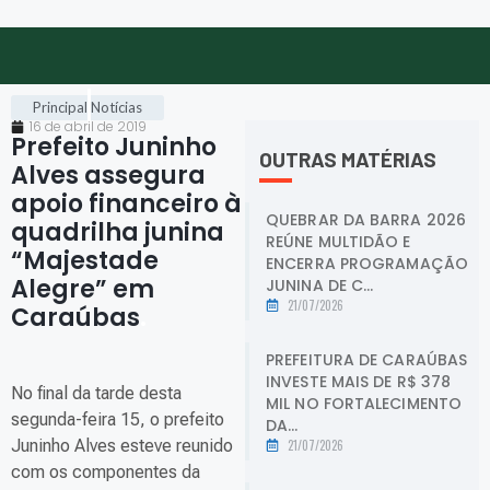
Principal
Notícias
16 de abril de 2019
Prefeito Juninho
OUTRAS MATÉRIAS
Alves assegura
apoio financeiro à
QUEBRAR DA BARRA 2026
quadrilha junina
REÚNE MULTIDÃO E
“Majestade
ENCERRA PROGRAMAÇÃO
Alegre” em
JUNINA DE C...
21/07/2026
Caraúbas
.
PREFEITURA DE CARAÚBAS
INVESTE MAIS DE R$ 378
No final da tarde desta
MIL NO FORTALECIMENTO
segunda-feira 15, o prefeito
DA...
Juninho Alves esteve reunido
21/07/2026
com os componentes da