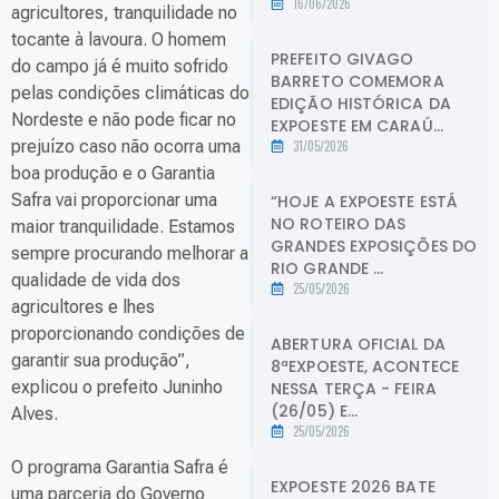
16/06/2026
agricultores, tranquilidade no
tocante à lavoura. O homem
PREFEITO GIVAGO
do campo já é muito sofrido
BARRETO COMEMORA
pelas condições climáticas do
EDIÇÃO HISTÓRICA DA
Nordeste e não pode ficar no
EXPOESTE EM CARAÚ...
prejuízo caso não ocorra uma
31/05/2026
boa produção e o Garantia
Safra vai proporcionar uma
“HOJE A EXPOESTE ESTÁ
NO ROTEIRO DAS
maior tranquilidade. Estamos
GRANDES EXPOSIÇÕES DO
sempre procurando melhorar a
RIO GRANDE ...
qualidade de vida dos
25/05/2026
agricultores e lhes
proporcionando condições de
ABERTURA OFICIAL DA
garantir sua produção”,
8ªEXPOESTE, ACONTECE
explicou o prefeito Juninho
NESSA TERÇA - FEIRA
(26/05) E...
Alves.
25/05/2026
O programa Garantia Safra é
EXPOESTE 2026 BATE
uma parceria do Governo