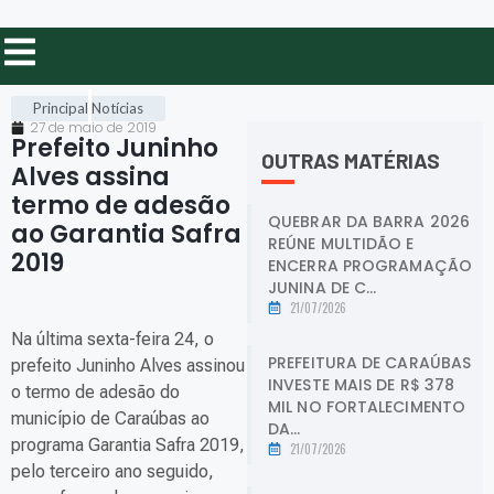
Principal
Notícias
27 de maio de 2019
Prefeito Juninho
OUTRAS MATÉRIAS
Alves assina
termo de adesão
QUEBRAR DA BARRA 2026
ao Garantia Safra
REÚNE MULTIDÃO E
2019
.
ENCERRA PROGRAMAÇÃO
JUNINA DE C...
21/07/2026
Na última sexta-feira 24, o
PREFEITURA DE CARAÚBAS
prefeito Juninho Alves assinou
INVESTE MAIS DE R$ 378
o termo de adesão do
MIL NO FORTALECIMENTO
município de Caraúbas ao
DA...
programa Garantia Safra 2019,
21/07/2026
pelo terceiro ano seguido,