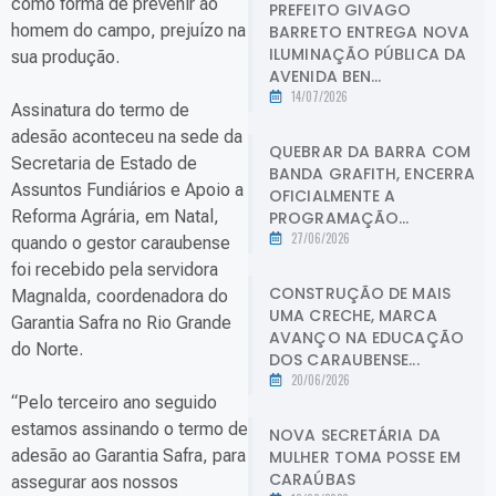
como forma de prevenir ao
PREFEITO GIVAGO
homem do campo, prejuízo na
BARRETO ENTREGA NOVA
ILUMINAÇÃO PÚBLICA DA
sua produção.
AVENIDA BEN...
14/07/2026
Assinatura do termo de
adesão aconteceu na sede da
QUEBRAR DA BARRA COM
Secretaria de Estado de
BANDA GRAFITH, ENCERRA
Assuntos Fundiários e Apoio a
OFICIALMENTE A
Reforma Agrária, em Natal,
PROGRAMAÇÃO...
27/06/2026
quando o gestor caraubense
foi recebido pela servidora
CONSTRUÇÃO DE MAIS
Magnalda, coordenadora do
UMA CRECHE, MARCA
Garantia Safra no Rio Grande
AVANÇO NA EDUCAÇÃO
do Norte.
DOS CARAUBENSE...
20/06/2026
“Pelo terceiro ano seguido
estamos assinando o termo de
NOVA SECRETÁRIA DA
adesão ao Garantia Safra, para
MULHER TOMA POSSE EM
CARAÚBAS
assegurar aos nossos