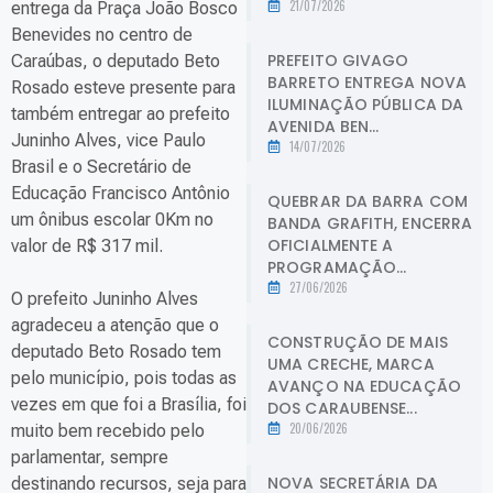
21/07/2026
entrega da Praça João Bosco
Benevides no centro de
PREFEITO GIVAGO
Caraúbas, o deputado Beto
BARRETO ENTREGA NOVA
Rosado esteve presente para
ILUMINAÇÃO PÚBLICA DA
também entregar ao prefeito
AVENIDA BEN...
Juninho Alves, vice Paulo
14/07/2026
Brasil e o Secretário de
Educação Francisco Antônio
QUEBRAR DA BARRA COM
um ônibus escolar 0Km no
BANDA GRAFITH, ENCERRA
OFICIALMENTE A
valor de R$ 317 mil.
PROGRAMAÇÃO...
27/06/2026
O prefeito Juninho Alves
agradeceu a atenção que o
CONSTRUÇÃO DE MAIS
deputado Beto Rosado tem
UMA CRECHE, MARCA
pelo município, pois todas as
AVANÇO NA EDUCAÇÃO
vezes em que foi a Brasília, foi
DOS CARAUBENSE...
20/06/2026
muito bem recebido pelo
parlamentar, sempre
NOVA SECRETÁRIA DA
destinando recursos, seja para