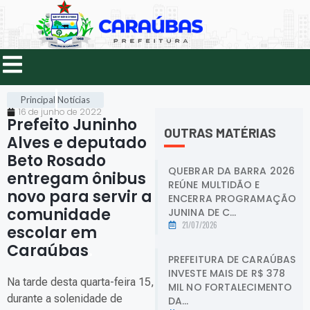
Principal
Notícias
16 de junho de 2022
Prefeito Juninho
OUTRAS MATÉRIAS
Alves e deputado
Beto Rosado
QUEBRAR DA BARRA 2026
entregam ônibus
REÚNE MULTIDÃO E
novo para servir a
ENCERRA PROGRAMAÇÃO
comunidade
JUNINA DE C...
21/07/2026
escolar em
Caraúbas
.
PREFEITURA DE CARAÚBAS
INVESTE MAIS DE R$ 378
Na tarde desta quarta-feira 15,
MIL NO FORTALECIMENTO
durante a solenidade de
DA...