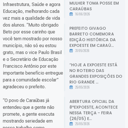
MULHER TOMA POSSE EM
Infraestrutura, Saúde e agora
CARAÚBAS
Educação, melhorando cada
16/06/2026
vez mais a qualidade de vida
dos alunos. “Muito obrigado
PREFEITO GIVAGO
Beto por esse carinho que
BARRETO COMEMORA
você tem mostrado por nosso
EDIÇÃO HISTÓRICA DA
EXPOESTE EM CARAÚ...
município, não só eu estou
31/05/2026
grato, mas o vice Paulo Brasil
e o Secretário de Educação
“HOJE A EXPOESTE ESTÁ
Francisco Antônio por este
NO ROTEIRO DAS
importante benefício entregue
GRANDES EXPOSIÇÕES DO
para a comunidade escolar”
RIO GRANDE ...
agradeceu o prefeito.
25/05/2026
“O povo de Caraúbas já
ABERTURA OFICIAL DA
8ªEXPOESTE, ACONTECE
entendeu que a gente não
NESSA TERÇA - FEIRA
promete, a gente executa
(26/05) E...
mostrando seriedade em
25/05/2026
nosso trabalho como