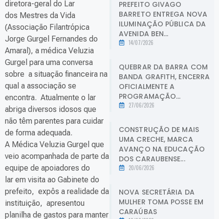
diretora-geral do Lar
PREFEITO GIVAGO
BARRETO ENTREGA NOVA
dos Mestres da Vida
ILUMINAÇÃO PÚBLICA DA
(Associação Filantrópica
AVENIDA BEN...
Jorge Gurgel Fernandes do
14/07/2026
Amaral), a médica Veluzia
Gurgel para uma conversa
QUEBRAR DA BARRA COM
sobre a situação financeira na
BANDA GRAFITH, ENCERRA
qual a associação se
OFICIALMENTE A
PROGRAMAÇÃO...
encontra. Atualmente o lar
27/06/2026
abriga diversos idosos que
não têm parentes para cuidar
CONSTRUÇÃO DE MAIS
de forma adequada.
UMA CRECHE, MARCA
A Médica Veluzia Gurgel que
AVANÇO NA EDUCAÇÃO
veio acompanhada de parte da
DOS CARAUBENSE...
equipe de apoiadores do
20/06/2026
lar em visita ao Gabinete do
prefeito, expôs a realidade da
NOVA SECRETÁRIA DA
MULHER TOMA POSSE EM
instituição, apresentou
CARAÚBAS
planilha de gastos para manter