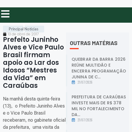
Principal
Notícias
13 de abril de 2017
Prefeito Juninho
OUTRAS MATÉRIAS
Alves e Vice Paulo
Brasil firmam
QUEBRAR DA BARRA 2026
apoio ao Lar dos
REÚNE MULTIDÃO E
Idosos “Mestres
ENCERRA PROGRAMAÇÃO
da Vida” em
JUNINA DE C...
21/07/2026
Caraúbas
.
PREFEITURA DE CARAÚBAS
Na manhã desta quinta-feira
INVESTE MAIS DE R$ 378
(13), o Prefeito Juninho Alves
MIL NO FORTALECIMENTO
e o Vice Paulo Brasil
DA...
receberam, no gabinete oficial
21/07/2026
da prefeitura, uma visita da