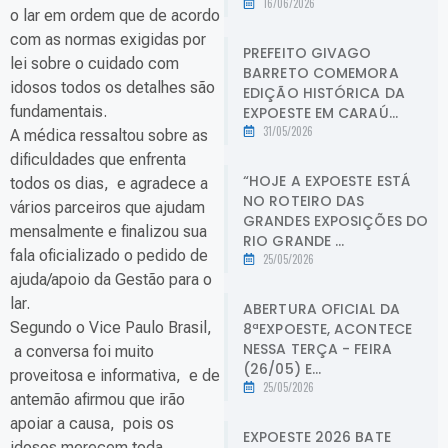
16/06/2026
o lar em ordem que de acordo
com as normas exigidas por
PREFEITO GIVAGO
lei sobre o cuidado com
BARRETO COMEMORA
idosos todos os detalhes são
EDIÇÃO HISTÓRICA DA
fundamentais.
EXPOESTE EM CARAÚ...
31/05/2026
A médica ressaltou sobre as
dificuldades que enfrenta
“HOJE A EXPOESTE ESTÁ
todos os dias, e agradece a
NO ROTEIRO DAS
vários parceiros que ajudam
GRANDES EXPOSIÇÕES DO
mensalmente e finalizou sua
RIO GRANDE ...
fala oficializado o pedido de
25/05/2026
ajuda/apoio da Gestão para o
lar.
ABERTURA OFICIAL DA
Segundo o Vice Paulo Brasil,
8ªEXPOESTE, ACONTECE
NESSA TERÇA - FEIRA
a conversa foi muito
(26/05) E...
proveitosa e informativa, e de
25/05/2026
antemão afirmou que irão
apoiar a causa, pois os
EXPOESTE 2026 BATE
idosos merecem toda