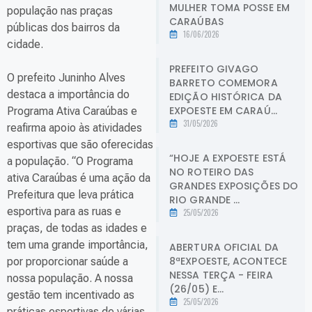
MULHER TOMA POSSE EM
população nas praças
CARAÚBAS
públicas dos bairros da
16/06/2026
cidade.
PREFEITO GIVAGO
O prefeito Juninho Alves
BARRETO COMEMORA
destaca a importância do
EDIÇÃO HISTÓRICA DA
EXPOESTE EM CARAÚ...
Programa Ativa Caraúbas e
31/05/2026
reafirma apoio às atividades
esportivas que são oferecidas
“HOJE A EXPOESTE ESTÁ
a população. “O Programa
NO ROTEIRO DAS
ativa Caraúbas é uma ação da
GRANDES EXPOSIÇÕES DO
Prefeitura que leva prática
RIO GRANDE ...
esportiva para as ruas e
25/05/2026
praças, de todas as idades e
tem uma grande importância,
ABERTURA OFICIAL DA
8ªEXPOESTE, ACONTECE
por proporcionar saúde a
NESSA TERÇA - FEIRA
nossa população. A nossa
(26/05) E...
gestão tem incentivado as
25/05/2026
práticas esportivas de várias