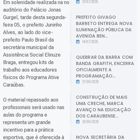
21/07/2026
Em solenidade realizada na no
auditório do Palácio Jonas
PREFEITO GIVAGO
Gurgel, tarde desta segunda-
BARRETO ENTREGA NOVA
feira 05, o prefeito Juninho
ILUMINAÇÃO PÚBLICA DA
Alves, ao lado do vice-
AVENIDA BEN...
prefeito Paulo Brasil da
14/07/2026
secretária municipal da
Assistência Social Elinuze
QUEBRAR DA BARRA COM
Braga, entregou kits de
BANDA GRAFITH, ENCERRA
OFICIALMENTE A
trabalho aos educadores
PROGRAMAÇÃO...
físicos do Programa Ativa
27/06/2026
Caraúbas.
CONSTRUÇÃO DE MAIS
O material repassado aos
UMA CRECHE, MARCA
profissionais será usado nas
AVANÇO NA EDUCAÇÃO
aulas do programa e
DOS CARAUBENSE...
20/06/2026
representa um grande
incentivo para a prática
NOVA SECRETÁRIA DA
esportiva, que é oferecida à