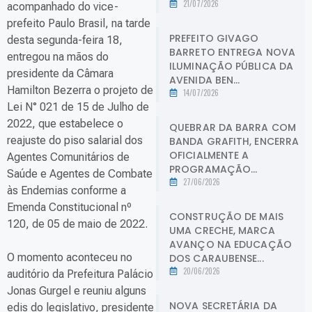
21/07/2026
acompanhado do vice-
prefeito Paulo Brasil, na tarde
PREFEITO GIVAGO
desta segunda-feira 18,
BARRETO ENTREGA NOVA
entregou na mãos do
ILUMINAÇÃO PÚBLICA DA
presidente da Câmara
AVENIDA BEN...
Hamilton Bezerra o projeto de
14/07/2026
Lei N° 021 de 15 de Julho de
2022, que estabelece o
QUEBRAR DA BARRA COM
reajuste do piso salarial dos
BANDA GRAFITH, ENCERRA
OFICIALMENTE A
Agentes Comunitários de
PROGRAMAÇÃO...
Saúde e Agentes de Combate
27/06/2026
às Endemias conforme a
Emenda Constitucional nº
CONSTRUÇÃO DE MAIS
120, de 05 de maio de 2022.
UMA CRECHE, MARCA
AVANÇO NA EDUCAÇÃO
O momento aconteceu no
DOS CARAUBENSE...
20/06/2026
auditório da Prefeitura Palácio
Jonas Gurgel e reuniu alguns
NOVA SECRETÁRIA DA
edis do legislativo, presidente