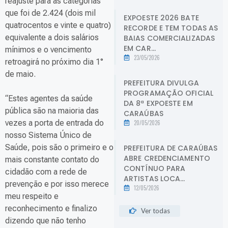
reajuste para as categorias
que foi de 2.424 (dois mil
EXPOESTE 2026 BATE
quatrocentos e vinte e quatro)
RECORDE E TEM TODAS AS
equivalente a dois salários
BAIAS COMERCIALIZADAS
EM CAR...
mínimos e o vencimento
23/05/2026
retroagirá no próximo dia 1°
de maio.
PREFEITURA DIVULGA
PROGRAMAÇÃO OFICIAL
“Estes agentes da saúde
DA 8ª EXPOESTE EM
pública são na maioria das
CARAÚBAS
vezes a porta de entrada do
20/05/2026
nosso Sistema Único de
Saúde, pois são o primeiro e o
PREFEITURA DE CARAÚBAS
ABRE CREDENCIAMENTO
mais constante contato do
CONTÍNUO PARA
cidadão com a rede de
ARTISTAS LOCA...
prevenção e por isso merece
12/05/2026
meu respeito e
reconhecimento e finalizo
Ver todas
dizendo que não tenho