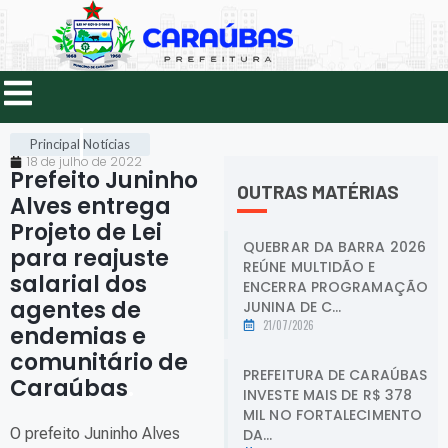
Principal
Notícias
18 de julho de 2022
Prefeito Juninho
OUTRAS MATÉRIAS
Alves entrega
Projeto de Lei
QUEBRAR DA BARRA 2026
para reajuste
REÚNE MULTIDÃO E
salarial dos
ENCERRA PROGRAMAÇÃO
agentes de
JUNINA DE C...
21/07/2026
endemias e
comunitário de
PREFEITURA DE CARAÚBAS
Caraúbas
.
INVESTE MAIS DE R$ 378
MIL NO FORTALECIMENTO
O prefeito Juninho Alves
DA...