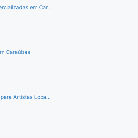
cializadas em Car...
 em Caraúbas
ara Artistas Loca...